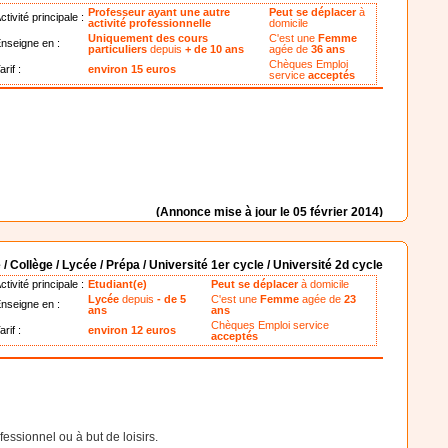
Professeur ayant une autre
Peut se déplacer
à
ctivité principale :
activité professionnelle
domicile
Uniquement des cours
C'est une
Femme
nseigne en :
particuliers
depuis
+ de 10 ans
agée de
36 ans
Chèques Emploi
arif :
environ 15 euros
service
acceptés
(Annonce mise à jour le 05 février 2014)
 / Collège / Lycée / Prépa / Université 1er cycle / Université 2d cycle
ctivité principale :
Etudiant(e)
Peut se déplacer
à domicile
Lycée
depuis
- de 5
C'est une
Femme
agée de
23
nseigne en :
ans
ans
Chèques Emploi service
arif :
environ 12 euros
acceptés
essionnel ou à but de loisirs.