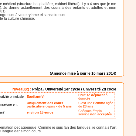
édical (structure hospitalière, cabinet libéral). Il y a 4 ans que je me
se). Je donne actuellement des cours à des enfants et adultes et mon
us).
gresser à votre rythme et sans stresser.
e la culture chinoise.
(Annonce mise à jour le 10 mars 2014)
Niveau(x) :
Prépa / Université 1er cycle / Université 2d cycle
Peut se déplacer
à
ctivité principale :
Etudiant(e)
domicile
Uniquement des cours
C'est une
Femme
agée
nseigne en :
particuliers
depuis
- de 5 ans
de
23 ans
Chèques Emploi
arif :
environ 15 euros
service
non acceptés
formation pédagogique. Comme je suis fan des langues, je connais l’art
ne langue dans mon cours.