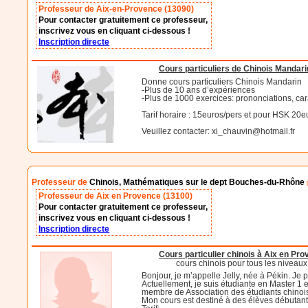
Professeur de Aix-en-Provence (13090)
Pour contacter gratuitement ce professeur,
inscrivez vous en cliquant ci-dessous !
Inscription directe
Cours particuliers de Chinois Mandari
Donne cours particuliers Chinois Mandarin
-Plus de 10 ans d’expériences
-Plus de 1000 exercices: prononciations, ca
Tarif horaire : 15euros/pers et pour HSK 20e
Veuillez contacter: xi_chauvin@hotmail.fr
Professeur de
Chinois, Mathématiques sur le dept Bouches-du-Rhône
(
Professeur de Aix en Provence (13100)
Pour contacter gratuitement ce professeur,
inscrivez vous en cliquant ci-dessous !
Inscription directe
Cours particulier chinois à Aix en Pr
cours chinois pour tous les niveaux
Bonjour, je m’appelle Jelly, née à Pékin. Je 
Actuellement, je suis étudiante en Master 1 
membre de Association des étudiants chinoi
Mon cours est destiné à des élèves débutants