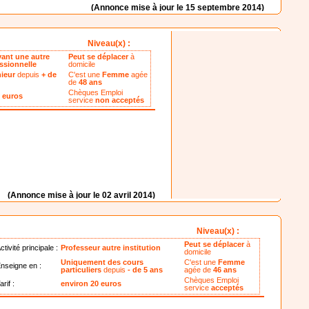
(Annonce mise à jour le 15 septembre 2014)
Niveau(x) :
yant une autre
Peut se déplacer
à
essionnelle
domicile
nieur
depuis
+ de
C'est une
Femme
agée
de
48 ans
Chèques Emploi
0 euros
service
non acceptés
(Annonce mise à jour le 02 avril 2014)
Niveau(x) :
Peut se déplacer
à
ctivité principale :
Professeur autre institution
domicile
Uniquement des cours
C'est une
Femme
nseigne en :
particuliers
depuis
- de 5 ans
agée de
46 ans
Chèques Emploi
arif :
environ 20 euros
service
acceptés