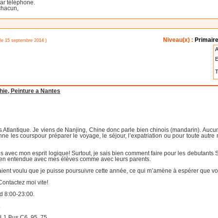
ar téléphone.
 chacun,
Niveau(x) :
Primaire
 le 15 septembre 2014 )
A
E
T
phie, Peinture a Nantes
s Atlantique. Je viens de Nanjing, Chine donc parle bien chinois (mandarin). Au
ne les courspour préparer le voyage, le séjour, l’expatriation ou pour toute autre
avec mon esprit logique! Surtout, je sais bien comment faire pour les debutants Si
 bien entendue avec mes élèves comme avec leurs parents.
aient voulu que je puisse poursuivre cette année, ce qui m’amène à espérer que vous
 Contactez moi vite!
d 8:00-23:00.
.
 L1 Bus C6, 95, 75.