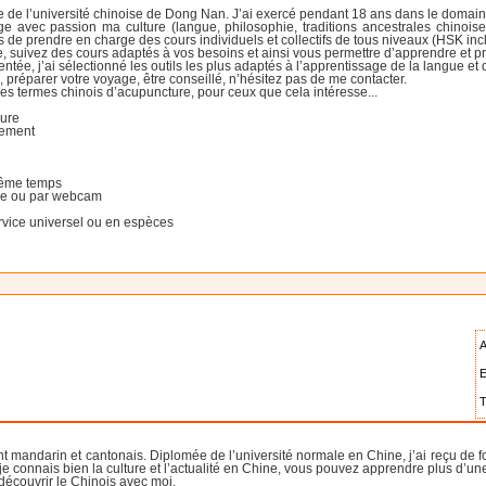
 de l’université chinoise de Dong Nan. J’ai exercé pendant 18 ans dans le domaine m
age avec passion ma culture (langue, philosophie, traditions ancestrales chinoi
de prendre en charge des cours individuels et collectifs de tous niveaux (HSK incl
 suivez des cours adaptés à vos besoins et ainsi vous permettre d’apprendre et pro
ée, j’ai sélectionné les outils les plus adaptés à l’apprentissage de la langue et d
 préparer votre voyage, être conseillé, n’hésitez pas de me contacter.
des termes chinois d’acupuncture, pour ceux que cela intéresse...
eure
cement
même temps
one ou par webcam
vice universel ou en espèces
A
E
T
nt mandarin et cantonais. Diplomée de l’université normale en Chine, j’ai reçu de 
je connais bien la culture et l’actualité en Chine, vous pouvez apprendre plus d’u
découvrir le Chinois avec moi.