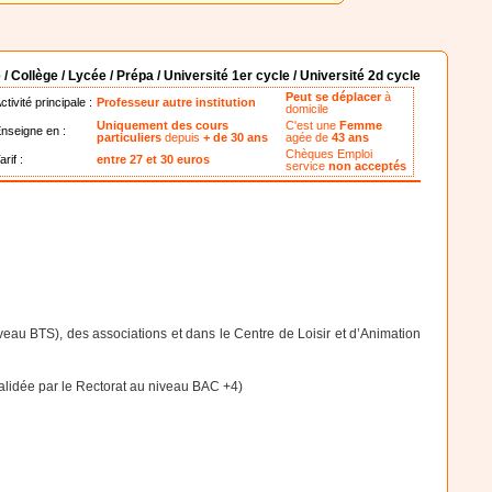
 / Collège / Lycée / Prépa / Université 1er cycle / Université 2d cycle
Peut se déplacer
à
ctivité principale :
Professeur autre institution
domicile
Uniquement des cours
C'est une
Femme
nseigne en :
particuliers
depuis
+ de 30 ans
agée de
43 ans
Chèques Emploi
arif :
entre 27 et 30 euros
service
non acceptés
eau BTS), des associations et dans le Centre de Loisir et d’Animation
alidée par le Rectorat au niveau BAC +4)