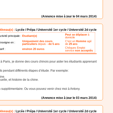
(Annonce mise à jour le 04 mars 2014)
Niveau(x) :
Lycée / Prépa / Université 1er cycle / Université 2d cycle
Peut se déplacer
à
ctivité principale :
Etudiant(e)
domicile
Uniquement des cours
C'est un
Homme
agé
nseigne en :
particuliers
depuis
- de 5 ans
de
29 ans
Chèques Emploi
arif :
environ 20 euros
service
non acceptés
à Paris, je donne des cours chinois pour aider les étudiants apprenant
ets pendant différents étapes d’étude. Par exemple:
ine.
lle, et histoire de la chine.
.
on supplémentaire. Ou vous pouvez venir chez moi à Antony.
(Annonce mise à jour le 03 mars 2014)
Niveau(x) :
Lycée / Prépa / Université 1er cycle / Université 2d cycle