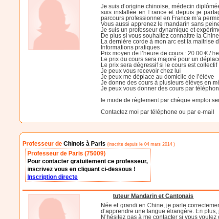
Je suis d’origine chinoise, médecin diplômée
suis installée en France et depuis je part
parcours professionnel en France m’a permis 
Vous aussi apprenez le mandarin sans peine,
Je suis un professeur dynamique et expériment
De plus si vous souhaitez connaitre la Chine,
La dernière corde à mon arc est la maitrise 
Informations pratiques
Prix moyen de l’heure de cours : 20.00 € / h
Le prix du cours sera majoré pour un dépla
Le prix sera dégressif si le cours est collectif
Je peux vous recevoir chez lui
Je peux me déplace au domicile de l’élève
Je donne des cours à plusieurs élèves en 
Je peux vous donner des cours par téléph
le mode de règlement par chèque emploi ser
Contactez moi par téléphone ou par e-mail
Professeur de
Chinois à Paris
(inscrite depuis le 04 mars 2014 )
Professeur de Paris (75009)
Pour contacter gratuitement ce professeur,
inscrivez vous en cliquant ci-dessous !
Inscription directe
tuteur Mandarin et Cantonais
Née et grandi en Chine, je parle correcteme
d’apprendre une langue étrangère. En plus, 
N’hésitez pas à me contacter si vous voulez 