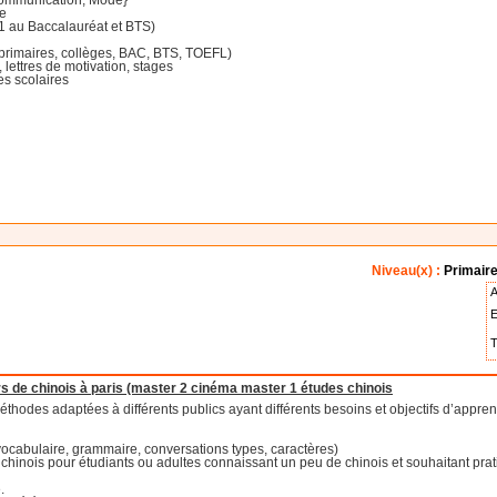
ge
E1 au Baccalauréat et BTS)
primaires, collèges, BAC, BTS, TOEFL)
lettres de motivation, stages
es scolaires
Niveau(x) :
Primaire
A
E
T
s de chinois à paris (master 2 cinéma master 1 études chinois
éthodes adaptées à différents publics ayant différents besoins et objectifs d’appr
(vocabulaire, grammaire, conversations types, caractères)
hinois pour étudiants ou adultes connaissant un peu de chinois et souhaitant pratiq
.