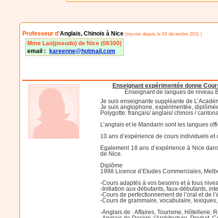
Professeur d'
Anglais, Chinois à Nice
(inscrite depuis le 03 décembre 2011 )
Mme Lao(pseudo) de Nice (06300)
email :
kareenne@hotmail.com
Enseignant expérimentée donne Cours 
Enseignant de langues de niveau BT
Je suis enseignante suppléante de L’Acadé
Je suis anglophone, expérimentée, diplômée
Polygotte: français/ anglais/ chinois / canton
L’anglais et le Mandarin sont les langues off
10 ans d’expérience de cours individuels et c
Egalement 18 ans d’expérience à Nice dans d
de Nice.
Diplôme
1998 Licence d’Etudes Commerciales, Melbour
-Cours adaptés à vos besoins et à tous nive
-Initiation aux débutants, faux-débutants, in
-Cours de perfectionnement de l’oral et de l’é
-Cours de grammaire, vocabulaire, lexiques, 
-Anglais de : Affaires, Tourisme, Hôtellerie,
-Anglais de Design :{Architecture, Produit,