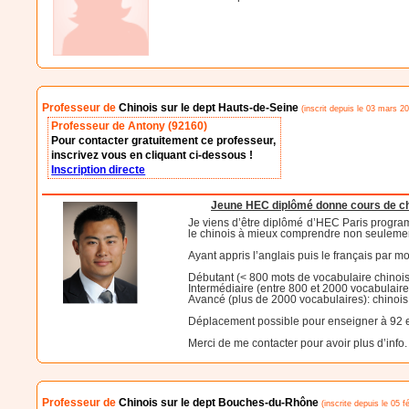
Professeur de
Chinois sur le dept Hauts-de-Seine
(inscrit depuis le 03 mars 20
Professeur de Antony (92160)
Pour contacter gratuitement ce professeur,
inscrivez vous en cliquant ci-dessous !
Inscription directe
Jeune HEC diplômé donne cours de chi
Je viens d’être diplômé d’HEC Paris program
le chinois à mieux comprendre non seulement
Ayant appris l’anglais puis le français par 
Débutant (< 800 mots de vocabulaire chinois): 
Intermédiaire (entre 800 et 2000 vocabulaires
Avancé (plus de 2000 vocabulaires): chinois
Déplacement possible pour enseigner à 92 et
Merci de me contacter pour avoir plus d’info.
Professeur de
Chinois sur le dept Bouches-du-Rhône
(inscrite depuis le 05 f