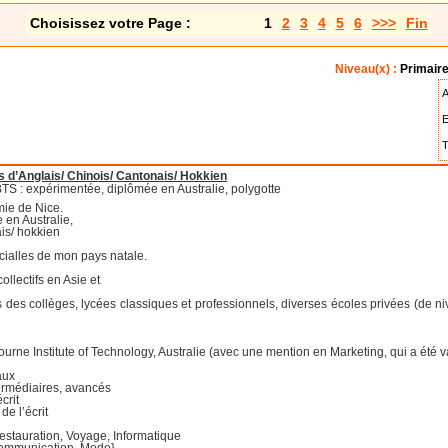
Choisissez votre Page :
1
2
3
4
5
6
>>>
Fin
Niveau(x) :
Primaire
A
E
T
d’Anglais/ Chinois/ Cantonais/ Hokkien
S : expérimentée, diplômée en Australie, polygotte
mie de Nice.
 en Australie,
ais/ hokkien
icialles de mon pays natale.
ollectifs en Asie et
es collèges, lycées classiques et professionnels, diverses écoles privées (de niv
ne Institute of Technology, Australie (avec une mention en Marketing, qui a été v
aux
termédiaires, avancés
crit
de l’écrit
 Restauration, Voyage, Informatique
 Communication, Mode}