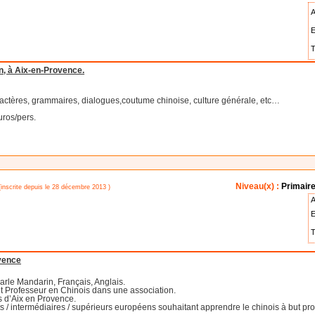
A
E
T
n, à Aix-en-Provence.
ractères, grammaires, dialogues,coutume chinoise, culture générale, etc…
uros/pers.
Niveau(x) :
Primaire
inscrite depuis le 28 décembre 2013 )
A
E
T
ovence
parle Mandarin, Français, Anglais.
et Professeur en Chinois dans une association.
s d’Aix en Provence.
 / intermédiaires / supérieurs européens souhaitant apprendre le chinois à but prof