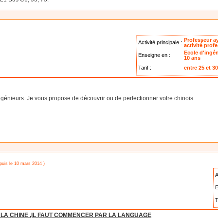
Professeur a
Activité principale :
activité prof
Ecole d'ingé
Enseigne en :
10 ans
Tarif :
entre 25 et 3
génieurs. Je vous propose de découvrir ou de perfectionner votre chinois.
epuis le 10 mars 2014 )
A
E
T
 LA CHINE ,IL FAUT COMMENCER PAR LA LANGUAGE