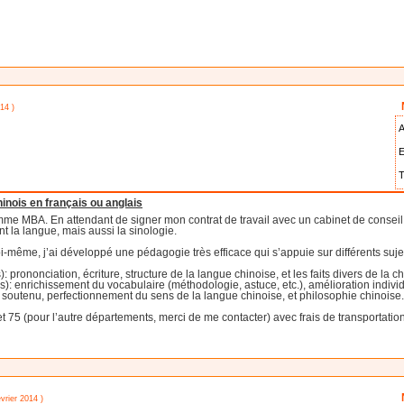
14 )
A
E
T
nois en français ou anglais
me MBA. En attendant de signer mon contrat de travail avec un cabinet de conseil 
 la langue, mais aussi la sinologie.
moi-même, j’ai développé une pédagogie très efficace qui s’appuie sur différents suj
prononciation, écriture, structure de la langue chinoise, et les faits divers de la ch
): enrichissement du vocabulaire (méthodologie, astuce, etc.), amélioration individue
 soutenu, perfectionnement du sens de la langue chinoise, et philosophie chinoise
 75 (pour l’autre départements, merci de me contacter) avec frais de transportati
évrier 2014 )