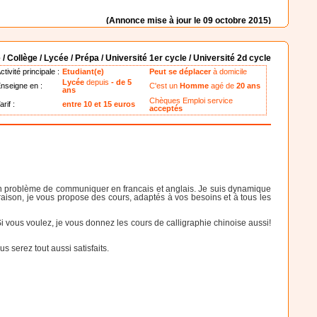
(Annonce mise à jour le 09 octobre 2015)
 / Collège / Lycée / Prépa / Université 1er cycle / Université 2d cycle
ctivité principale :
Etudiant(e)
Peut se déplacer
à domicile
Lycée
depuis
- de 5
nseigne en :
C'est un
Homme
agé de
20 ans
ans
Chèques Emploi service
arif :
entre 10 et 15 euros
acceptés
cun problème de communiquer en francais et anglais. Je suis dynamique
 raison, je vous propose des cours, adaptés à vos besoins et à tous les
 vous voulez, je vous donnez les cours de calligraphie chinoise aussi!
 serez tout aussi satisfaits.