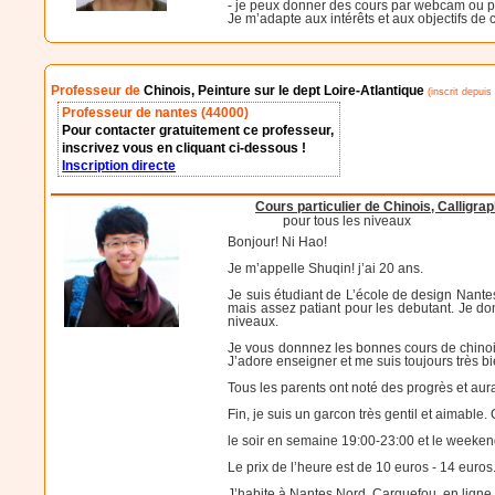
- je peux donner des cours par webcam ou p
Je m’adapte aux intérêts et aux objectifs de
Professeur de
Chinois, Peinture sur le dept Loire-Atlantique
(inscrit depuis
Professeur de nantes (44000)
Pour contacter gratuitement ce professeur,
inscrivez vous en cliquant ci-dessous !
Inscription directe
Cours particulier de Chinois, Calligra
pour tous les niveaux
Bonjour! Ni Hao!
Je m’appelle Shuqin! j’ai 20 ans.
Je suis étudiant de L’école de design Nante
mais assez patiant pour les debutant. Je don
niveaux.
Je vous donnnez les bonnes cours de chinois 
J’adore enseigner et me suis toujours très
Tous les parents ont noté des progrès et aur
Fin, je suis un garcon très gentil et aimable.
le soir en semaine 19:00-23:00 et le weeken
Le prix de l’heure est de 10 euros - 14 euros
J’habite à Nantes Nord, Carquefou, en ligne