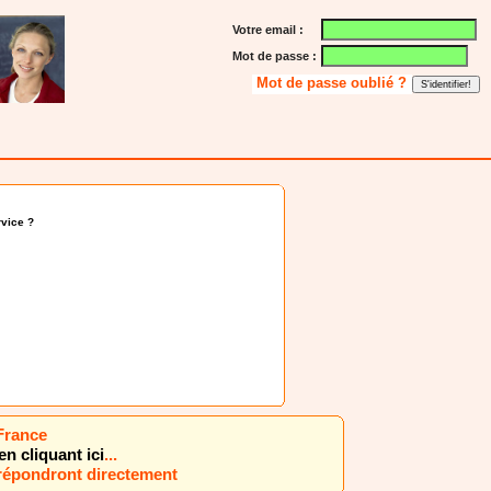
Votre email :
Mot de passe :
Mot de passe oublié ?
vice ?
 France
en cliquant ici
...
 répondront directement