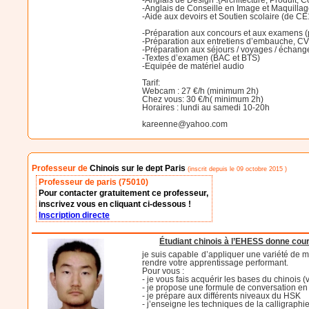
-Anglais de Conseille en Image et Maquilla
-Aide aux devoirs et Soutien scolaire (de C
-Préparation aux concours et aux examens (
-Préparation aux entretiens d’embauche, CV, 
-Préparation aux séjours / voyages / échang
-Textes d’examen (BAC et BTS)
-Equipée de matériel audio
Tarif:
Webcam : 27 €/h (minimum 2h)
Chez vous: 30 €/h( minimum 2h)
Horaires : lundi au samedi 10-20h
kareenne@yahoo.com
Professeur de
Chinois sur le dept Paris
(inscrit depuis le 09 octobre 2015 )
Professeur de paris (75010)
Pour contacter gratuitement ce professeur,
inscrivez vous en cliquant ci-dessous !
Inscription directe
Étudiant chinois à l’EHESS donne cour
je suis capable d’appliquer une variété de m
rendre votre apprentissage performant.
Pour vous :
- je vous fais acquérir les bases du chinois 
- je propose une formule de conversation en c
- je prépare aux différents niveaux du HSK
- j’enseigne les techniques de la calligraphie