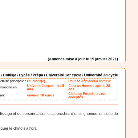
(Annonce mise à jour le 15 janvier 2021)
 / Collège / Lycée / Prépa / Université 1er cycle / Université 2d cycle
ctivité principale :
Etudiant(e)
Peut se déplacer
à domicile
Université
depuis
- de 5
C'est un
Homme
agé de
28
nseigne en :
ans
ans
Chèques Emploi service
arif :
environ 30 euros
acceptés
entissage et de personnaliser les approches d’enseignement en sorte de
uer le chinois à l’oral,