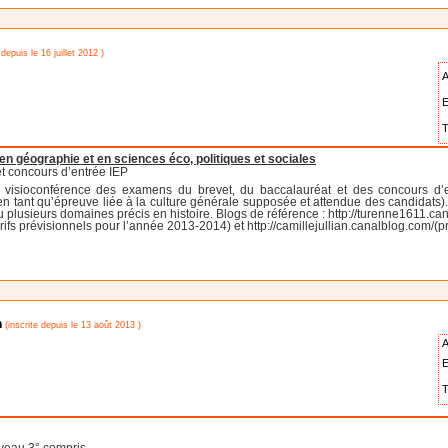
 depuis le 16 juillet 2012 )
A
E
T
en géographie et en sciences éco, politiques et sociales
et concours d’entrée IEP
r visioconférence des examens du brevet, du baccalauréat et des concours d’
en tant qu’épreuve liée à la culture générale supposée et attendue des candidats). 
u plusieurs domaines précis en histoire. Blogs de référence : http://turenne1611.cana
rifs prévisionnels pour l’année 2013-2014) et http://camillejullian.canalblog.com/(p
n
(inscrite depuis le 13 août 2013 )
A
E
T