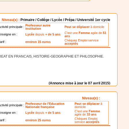
Niveau(x) :
Primaire / Collège / Lycée / Prépa / Université 1er cycle
Professeur autre
ctivité principale :
Peut se déplacer
à domicile
institution
C'est une
Femme
agée de
51
nseigne en :
Lycée
depuis
+ de 5 ans
ans
Chèques Emploi service
arif :
environ 15 euros
acceptés
EAT EN FRANCAIS, HISTOIRE-GEOGRAPHIE ET PHILOSOPHIE.
(Annonce mise à jour le 07 avril 2015)
Niveau(x) :
Professeur de l'Education
Peut se déplacer
à
ctivité principale :
Nationale française
domicile
C'est une
Femme
nseigne en :
Lycée
depuis
+ de 5 ans
agée de
33 ans
Chèques Emploi
arif :
environ 25 euros
service
acceptés