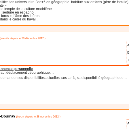
alification universitaire Bac+5 en géographie, habitué aux enfants (père de famille)
te » :
 le temple de la culture madrilène.
 : séduire en espagnol.
toros », l’âme des Ibères.
dans le cadre du travail.
(inscrite depuis le 20 décembre 2012 )
A
E
T
'annonce personnelle
eau, déplacement géographique, ...
emander ses disponibilités actuelles, ses tarifs, sa disponibilité géographique....
de-Bournay
(inscrit depuis le 28 novembre 2012 )
A