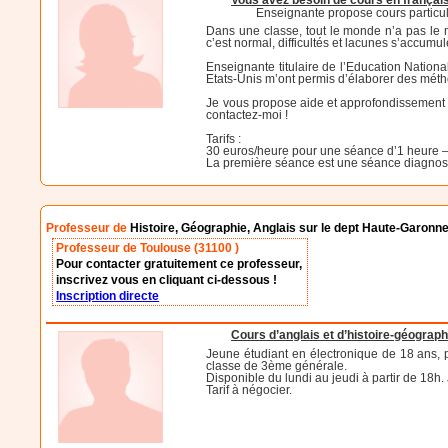
Vous avez besoin de cours en français, 
Enseignante propose cours particuli
Dans une classe, tout le monde n’a pas le m
c’est normal, difficultés et lacunes s’accumu
Enseignante titulaire de l’Education Nationa
Etats-Unis m’ont permis d’élaborer des méthod
Je vous propose aide et approfondissement s
contactez-moi !
Tarifs :
30 euros/heure pour une séance d’1 heure 
La première séance est une séance diagnostiq
Professeur de
Histoire, Géographie, Anglais sur le dept Haute-Garonn
Professeur de Toulouse (31100 )
Pour contacter gratuitement ce professeur,
inscrivez vous en cliquant ci-dessous !
Inscription directe
Cours d’anglais et d’histoire-géograph
Jeune étudiant en électronique de 18 ans, p
classe de 3ème générale.
Disponible du lundi au jeudi à partir de 18h
Tarif à négocier.