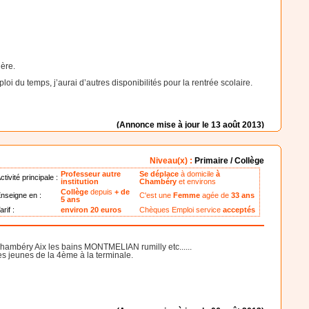
ière.
i du temps, j’aurai d’autres disponibilités pour la rentrée scolaire.
(Annonce mise à jour le 13 août 2013)
Niveau(x) :
Primaire / Collège
Professeur autre
Se déplace
à domicile
à
ctivité principale :
institution
Chambéry
et environs
Collège
depuis
+ de
nseigne en :
C'est une
Femme
agée de
33 ans
5 ans
arif :
environ 20 euros
Chèques Emploi service
acceptés
Chambéry Aix les bains MONTMELIAN rumilly etc......
es jeunes de la 4ème à la terminale.