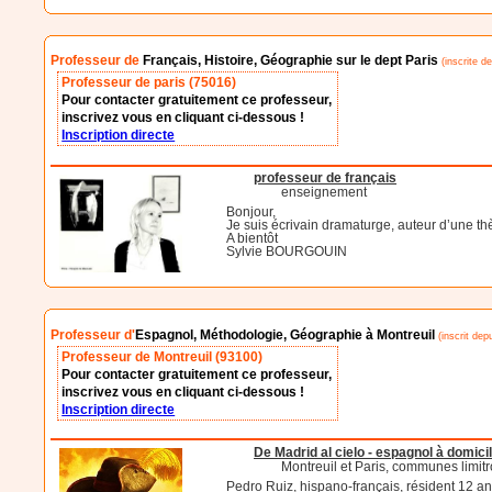
Professeur de
Français, Histoire, Géographie sur le dept Paris
(inscrite d
Professeur de paris (75016)
Pour contacter gratuitement ce professeur,
inscrivez vous en cliquant ci-dessous !
Inscription directe
professeur de français
enseignement
Bonjour,
Je suis écrivain dramaturge, auteur d’une th
A bientôt
Sylvie BOURGOUIN
Professeur d'
Espagnol, Méthodologie, Géographie à Montreuil
(inscrit depu
Professeur de Montreuil (93100)
Pour contacter gratuitement ce professeur,
inscrivez vous en cliquant ci-dessous !
Inscription directe
De Madrid al cielo - espagnol à domici
Montreuil et Paris, communes limitr
Pedro Ruiz, hispano-français, résident 12 a