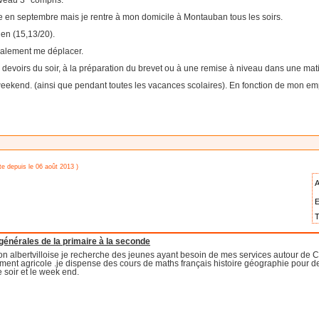
iveau 3° compris.
use en septembre mais je rentre à mon domicile à Montauban tous les soirs.
en (15,13/20).
galement me déplacer.
x devoirs du soir, à la préparation du brevet ou à une remise à niveau dans une mat
eekend. (ainsi que pendant toutes les vacances scolaires). En fonction de mon emplo
te depuis le 06 août 2013 )
A
E
T
générales de la primaire à la seconde
ion albertvilloise je recherche des jeunes ayant besoin de mes services autour de 
ment agricole .je dispense des cours de maths français histoire géographie pour d
e soir et le week end.