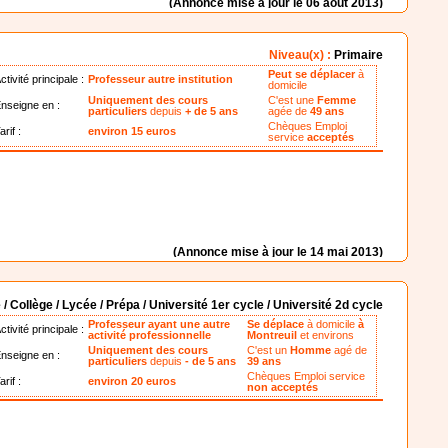
(Annonce mise à jour le 06 août 2013)
Niveau(x) :
Primaire
Peut se déplacer
à
ctivité principale :
Professeur autre institution
domicile
Uniquement des cours
C'est une
Femme
nseigne en :
particuliers
depuis
+ de 5 ans
agée de
49 ans
Chèques Emploi
arif :
environ 15 euros
service
acceptés
(Annonce mise à jour le 14 mai 2013)
 / Collège / Lycée / Prépa / Université 1er cycle / Université 2d cycle
Professeur ayant une autre
Se déplace
à domicile
à
ctivité principale :
activité professionnelle
Montreuil
et environs
Uniquement des cours
C'est un
Homme
agé de
nseigne en :
particuliers
depuis
- de 5 ans
39 ans
Chèques Emploi service
arif :
environ 20 euros
non acceptés