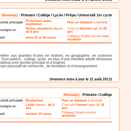
Niveau(x) :
Primaire / Collège / Lycée / Prépa / Université 1er cycle
Professeur autre
ctivité principale :
Peut se déplacer
à domicile
institution
Autres situations
depuis
-
C'est un
Homme
agé de
28
nseigne en :
de 5 ans
ans
Chèques Emploi service
non
arif :
entre 21 et 45 euros
acceptés
entrée aux grandes écoles en histoire, en géographie, en sciences
Tous publics : collège, lycée, en plus d’une clientèle adulte désireuse
lblog.com/ (portail principal et d’origine)
rojet associatif de recherche , de formation et d’enseignement.
(Annonce mise à jour le 31 août 2013)
Niveau(x) :
Primaire / Collège
ctivité principale :
Etudiant(e)
Peut se déplacer
à domicile
Lycée
depuis
- de 5
C'est une
Femme
agée de
18
nseigne en :
ans
ans
Chèques Emploi service
arif :
environ 10 euros
acceptés