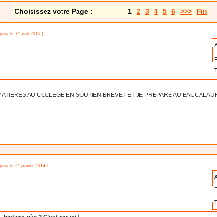
Choisissez votre Page :
1
2
3
4
5
6
>>>
Fin
puis le 07 avril 2015 )
A
E
T
ATIERES AU COLLEGE EN SOUTIEN BREVET ET JE PREPARE AU BACCALAUR
puis le 27 janvier 2014 )
A
E
T