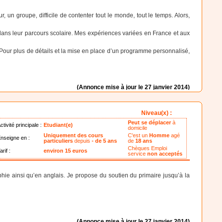
n groupe, difficile de contenter tout le monde, tout le temps. Alors,
 dans leur parcours scolaire. Mes expériences variées en France et aux
 Pour plus de détails et la mise en place d’un programme personnalisé,
(Annonce mise à jour le 27 janvier 2014)
Niveau(x) :
Peut se déplacer
à
ctivité principale :
Etudiant(e)
domicile
Uniquement des cours
C'est un
Homme
agé
nseigne en :
particuliers
depuis
- de 5 ans
de
18 ans
Chèques Emploi
arif :
environ 15 euros
service
non acceptés
hie ainsi qu’en anglais. Je propose du soutien du primaire jusqu’à la
(Annonce mise à jour le 27 janvier 2014)