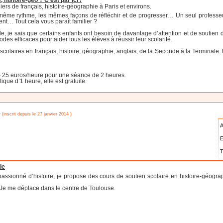
histoire-géo ? C’est par ici !
ers de français, histoire-géographie à Paris et environs.
ême rythme, les mêmes façons de réfléchir et de progresser… Un seul professeur, u
lent… Tout cela vous paraît familier ?
le, je sais que certains enfants ont besoin de davantage d’attention et de soutien
es efficaces pour aider tous les élèves à réussir leur scolarité.
colaires en français, histoire, géographie, anglais, de la Seconde à la Terminale.
– 25 euros/heure pour une séance de 2 heures.
ue d’1 heure, elle est gratuite.
e
(inscrit depuis le 27 janvier 2014 )
A
E
T
ie
assionné d’histoire, je propose des cours de soutien scolaire en histoire-géograp
. Je me déplace dans le centre de Toulouse.