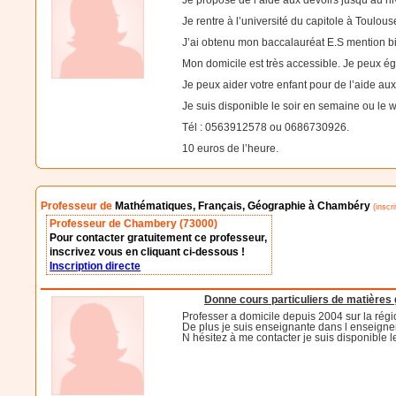
Je propose de l’aide aux devoirs jusqu’au n
Je rentre à l’université du capitole à Toulo
J’ai obtenu mon baccalauréat E.S mention bi
Mon domicile est très accessible. Je peux é
Je peux aider votre enfant pour de l’aide au
Je suis disponible le soir en semaine ou le w
Tél : 0563912578 ou 0686730926.
10 euros de l’heure.
Professeur de
Mathématiques, Français, Géographie à Chambéry
(inscri
Professeur de Chambery (73000)
Pour contacter gratuitement ce professeur,
inscrivez vous en cliquant ci-dessous !
Inscription directe
Donne cours particuliers de matières 
Professer a domicile depuis 2004 sur la rég
De plus je suis enseignante dans l enseigne
N hésitez à me contacter je suis disponible l