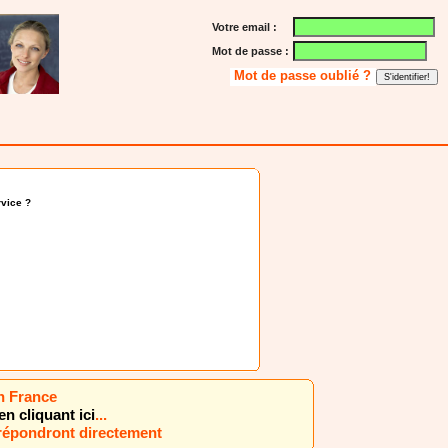
Votre email :
Mot de passe :
Mot de passe oublié ?
vice ?
n France
en cliquant ici
...
 répondront directement