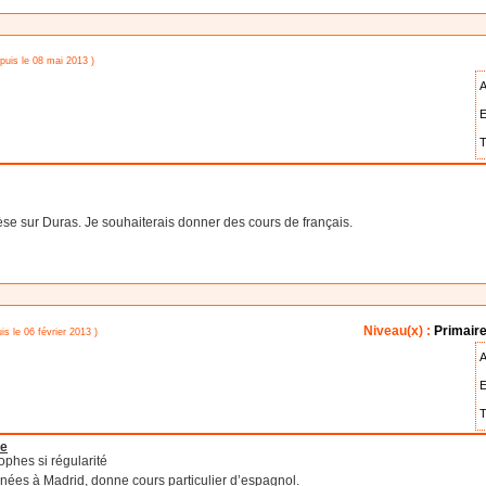
epuis le 08 mai 2013 )
A
E
T
èse sur Duras. Je souhaiterais donner des cours de français.
Niveau(x) :
Primaire
is le 06 février 2013 )
A
E
T
le
ophes si régularité
nnées à Madrid, donne cours particulier d’espagnol.