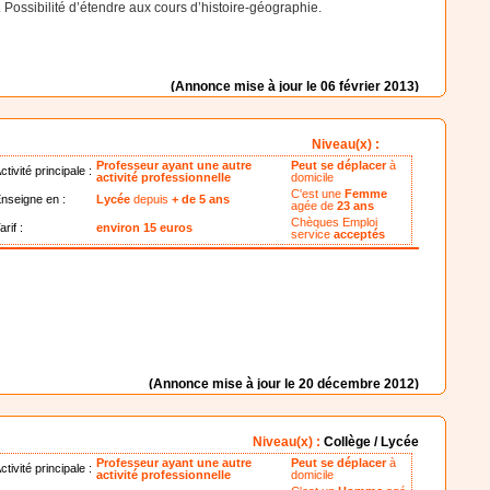
. Possibilité d’étendre aux cours d’histoire-géographie.
(Annonce mise à jour le 06 février 2013)
Niveau(x) :
Professeur ayant une autre
Peut se déplacer
à
ctivité principale :
activité professionnelle
domicile
C'est une
Femme
nseigne en :
Lycée
depuis
+ de 5 ans
agée de
23 ans
Chèques Emploi
arif :
environ 15 euros
service
acceptés
(Annonce mise à jour le 20 décembre 2012)
Niveau(x) :
Collège / Lycée
Professeur ayant une autre
Peut se déplacer
à
ctivité principale :
activité professionnelle
domicile