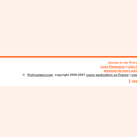
Ajoutez le site
Prof-
Liens Partenaires
|
Liens 
annonces de cours parti
©
Prof-contact.com
copyright 2006-2007
cours particuliers en France
|
cou
1 vi