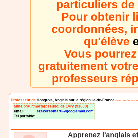
particuliers d
Pour obtenir l
coordonnées, in
qu'élève
e
Vous pourrez
gratuitement votre
professeurs ré
Professeur de
Hongrois, Anglais sur la région Île-de-France
(inscrite depuis l
Mme braultmarta(pseudo) de Evry (91000)
email :
szekeresmarti@googlemail.com
Tel portable:
Apprenez l’anglais et