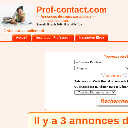
Prof-contact.com
--- Annonces de cours particuliers ---
--- et soutien scolaire ---
Samedi 08 août 2026. Il est 04h 41m
1 visiteur actuellement
Accueil
Inscription Professeur
Inscription Elève
Trouvez votre 
Se déplace
Saisissez un Code Postal ou un code 
Ou choisissez
la Région puis le Dépa
Il y a 3 annonces 