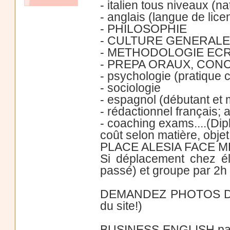
- italien tous niveaux (n
- anglais (langue de lic
- PHILOSOPHIE
- CULTURE GENERALE
- METHODOLOGIE ECR
- PREPA ORAUX, CO
- psychologie (pratique 
- sociologie
- espagnol (débutant et
- rédactionnel français; 
- coaching exams....(Di
coût selon matière, objet,
PLACE ALESIA FACE ME
Si déplacement chez él
passé) et groupe par 2h
DEMANDEZ PHOTOS DIPL
du site!)
BUSINESS ENGLISH par