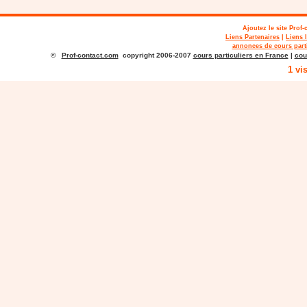
Ajoutez le site
Prof-
Liens Partenaires
|
Liens 
annonces de cours parti
©
Prof-contact.com
copyright 2006-2007
cours particuliers en France
|
cou
1 vi