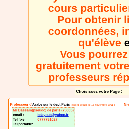
cours particuli
Pour obtenir l
coordonnées, in
qu'élève
e
Vous pourrez
gratuitement votre
professeurs ré
Choisissez votre Page :
Professeur d'
Arabe sur le dept Paris
Niv
(inscrit depuis le 13 novembre 2011 )
Mr Bassam(pseudo) de paris (75005)
email :
bdayoub@yahoo.fr
Tel fixe:
0777791027
Tel portable: