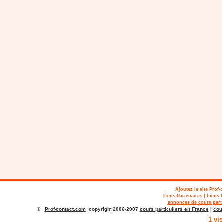
Ajoutez le site
Prof-
Liens Partenaires
|
Liens 
annonces de cours parti
©
Prof-contact.com
copyright 2006-2007
cours particuliers en France
|
cou
1 vi