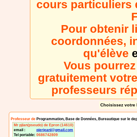
cours particulier
Pour obtenir l
coordonnées, in
qu'élève
e
Vous pourrez
gratuitement votre
professeurs ré
Choisissez votre 
Professeur de
Programmation, Base de Données, Bureautique sur le de
Mr pjlan(pseudo) de Epron (14610)
email :
pierjeanl@gmail.com
Tel portable:
0686742809