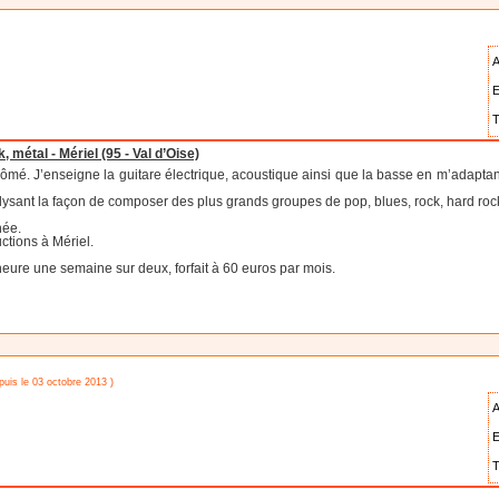
A
E
T
, métal - Mériel (95 - Val d’Oise)
plômé. J’enseigne la guitare électrique, acoustique ainsi que la basse en m’adaptan
nalysant la façon de composer des plus grands groupes de pop, blues, rock, hard roc
née.
ctions à Mériel.
ure une semaine sur deux, forfait à 60 euros par mois.
puis le 03 octobre 2013 )
A
E
T