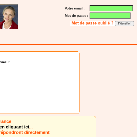
Votre email :
Mot de passe :
Mot de passe oublié ?
vice ?
France
en cliquant ici
...
 répondront directement