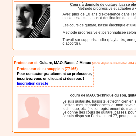
Cours à domicile de guitare, basse éle
Méthode progressive et adaptée à 
Avec plus de 10 ans d’expérience dans l’en
musiques actuelles, et à destination de tous l
Les cours de guitare, basse électrique et ukul
Méthode progressive et personnalisée selo
Travail sur supports audio (playbacks, enregi
d’accords).
Professeur de
Guitare, MAO, Basse à Meaux
(inscrit depuis le 03 octobre 2014 )
Professeur de st soupplets (77165)
Pour contacter gratuitement ce professeur,
inscrivez vous en cliquant ci-dessous !
Inscription directe
cours de MAO, technique du son, guita
Je suis guitariste, bassiste, et technicien e
J’offres mes connaissances et mon savoir f
technique, etc...), et enregistrement de maqu
Je donne des cours de guitare, basses, pour 
Je suis dispo sur Paris et nord 77, pour plus