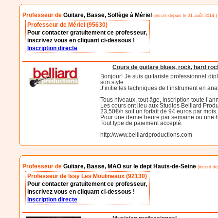
Professeur de
Guitare, Basse, Solfège à Mériel
(inscrit depuis le 31 août 2014 )
Professeur de Mériel (95630)
Pour contacter gratuitement ce professeur,
inscrivez vous en cliquant ci-dessous !
Inscription directe
Cours de guitare blues, rock, hard rock
Bonjour! Je suis guitariste professionnel di
son style.
J’initie les techniques de l’instrument en a
Tous niveaux, tout âge, inscription toute l’an
Les cours ont lieu aux Studios Belliard Produ
23,50€/h soit un forfait de 94 euros par mois.
Pour une demie heure par semaine ou une he
Tout type de paiement accepté.
http://www.belliardproductions.com
Professeur de
Guitare, Basse, MAO sur le dept Hauts-de-Seine
(inscrit de
Professeur de Issy Les Moulineaux (92130)
Pour contacter gratuitement ce professeur,
inscrivez vous en cliquant ci-dessous !
Inscription directe