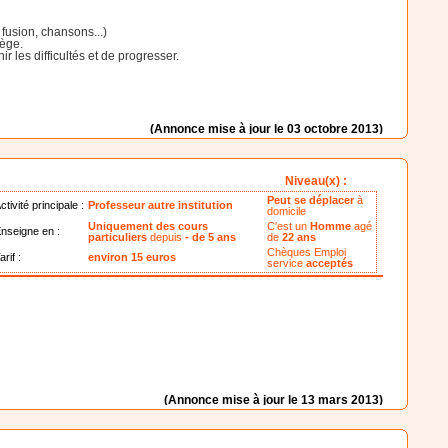
fusion, chansons...)
fège.
 les difficultés et de progresser.
(Annonce mise à jour le 03 octobre 2013)
Niveau(x) :
Peut se déplacer
à
ctivité principale :
Professeur autre institution
domicile
Uniquement des cours
C'est un
Homme
agé
nseigne en :
particuliers
depuis
- de 5 ans
de
22 ans
Chèques Emploi
arif :
environ 15 euros
service
acceptés
(Annonce mise à jour le 13 mars 2013)