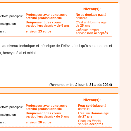
Niveau(x) :
Professeur ayant une autre
Ne se déplace pas
à
ctivité principale :
activité professionnelle
domicile
Uniquement des cours
C'est un
Homme
agé
nseigne en :
particuliers
depuis
+ de 5 ans
de
25 ans
Chèques Emploi
arif :
environ 23 euros
service
non acceptés
t au niveau technique et théorique de l’élève ainsi qu’à ses attentes et
k, heavy métal et métal.
(Annonce mise à jour le 31 août 2014)
Niveau(x) :
Professeur ayant une autre
Peut se déplacer
à
ctivité principale :
activité professionnelle
domicile
Uniquement des cours
C'est un
Homme
agé
nseigne en :
particuliers
depuis
- de 5 ans
de
27 ans
Chèques Emploi
arif :
environ 20 euros
service
acceptés