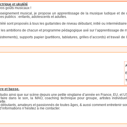
ctrique et ukulélé
vos goûts musicaux !
seignement musical, je propose un apprentissage de la musique ludique et de qu
es publics : enfants, adolescents et adultes.
élé sont proposés à tous les guitaristes de niveau débutant, initié ou intermédiaire,
n les ambitions de chacun et programme pédagogique axé sur l’apprentissage de 
strements), supports papier (partitions, tablatures, grilles d’accords) et travail d
A
E
T
re et basse.
n studio ainsi que sur scène depuis une petite vingtaine d’année en France, EU, et U
aire dans le son, la MAO, coaching technique pour groupe, artistes individuels,
ette.
débutants, amateurs et passionnés de toutes âges, & aussi comment entretenir son in
 d’informations n’hésitez à me contacter.