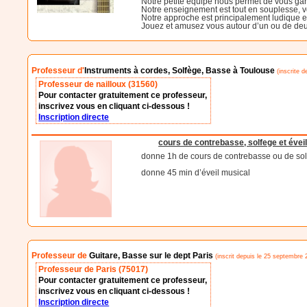
Notre petite équipe nous permet de vous ga
Notre enseignement est tout en souplesse, 
Notre approche est principalement ludique e
Jouez et amusez vous autour d’un ou de deux
Professeur d'
Instruments à cordes, Solfège, Basse à Toulouse
(inscrite d
Professeur de nailloux (31560)
Pour contacter gratuitement ce professeur,
inscrivez vous en cliquant ci-dessous !
Inscription directe
cours de contrebasse, solfege et évei
donne 1h de cours de contrebasse ou de solf
donne 45 min d’éveil musical
Professeur de
Guitare, Basse sur le dept Paris
(inscrit depuis le 25 septembre 
Professeur de Paris (75017)
Pour contacter gratuitement ce professeur,
inscrivez vous en cliquant ci-dessous !
Inscription directe