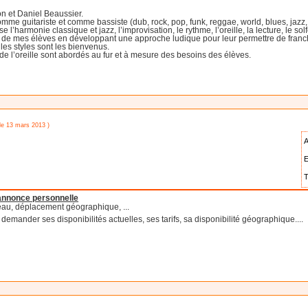
on et Daniel Beaussier.
me guitariste et comme bassiste (dub, rock, pop, funk, reggae, world, blues, jazz, 
l’harmonie classique et jazz, l’improvisation, le rythme, l’oreille, la lecture, le sol
 de mes élèves en développant une approche ludique pour leur permettre de franchir
 les styles sont les bienvenus.
l de l’oreille sont abordés au fur et à mesure des besoins des élèves.
 le 13 mars 2013 )
A
E
T
'annonce personnelle
eau, déplacement géographique, ...
emander ses disponibilités actuelles, ses tarifs, sa disponibilité géographique....