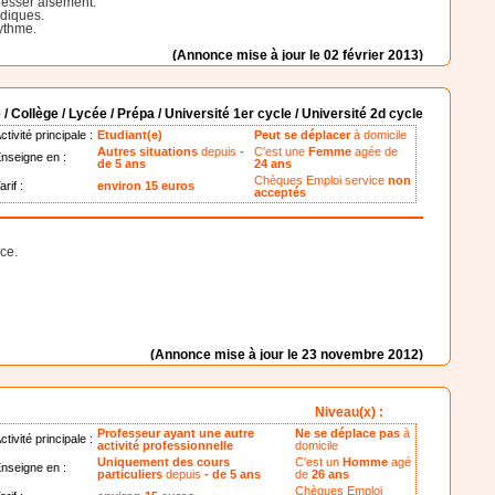
resser aisément.
odiques.
ythme.
(Annonce mise à jour le 02 février 2013)
 / Collège / Lycée / Prépa / Université 1er cycle / Université 2d cycle
ctivité principale :
Etudiant(e)
Peut se déplacer
à domicile
Autres situations
depuis
-
C'est une
Femme
agée de
nseigne en :
de 5 ans
24 ans
Chèques Emploi service
non
arif :
environ 15 euros
acceptés
ce.
(Annonce mise à jour le 23 novembre 2012)
Niveau(x) :
Professeur ayant une autre
Ne se déplace pas
à
ctivité principale :
activité professionnelle
domicile
Uniquement des cours
C'est un
Homme
agé
nseigne en :
particuliers
depuis
- de 5 ans
de
26 ans
Chèques Emploi