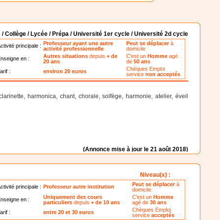
 / Collège / Lycée / Prépa / Université 1er cycle / Université 2d cycle
Professeur ayant une autre
Peut se déplacer
à
ctivité principale :
activité professionnelle
domicile
Autres situations
depuis
+ de
C'est un
Homme
agé
nseigne en :
20 ans
de
50 ans
Chèques Emploi
arif :
environ 20 euros
service
non acceptés
arinette, harmonica, chant, chorale, solfège, harmonie, atelier, éveil
(Annonce mise à jour le 21 août 2018)
Niveau(x) :
Peut se déplacer
à
ctivité principale :
Professeur autre institution
domicile
Uniquement des cours
C'est un
Homme
nseigne en :
particuliers
depuis
+ de 10 ans
agé de
30 ans
Chèques Emploi
arif :
entre 20 et 30 euros
service
acceptés