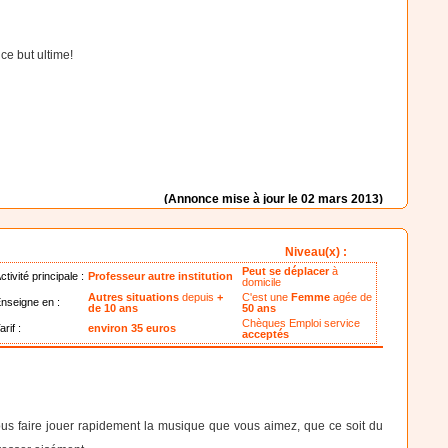
 ce but ultime!
(Annonce mise à jour le 02 mars 2013)
Niveau(x) :
Peut se déplacer
à
ctivité principale :
Professeur autre institution
domicile
Autres situations
depuis
+
C'est une
Femme
agée de
nseigne en :
de 10 ans
50 ans
Chèques Emploi service
arif :
environ 35 euros
acceptés
ous faire jouer rapidement la musique que vous aimez, que ce soit du