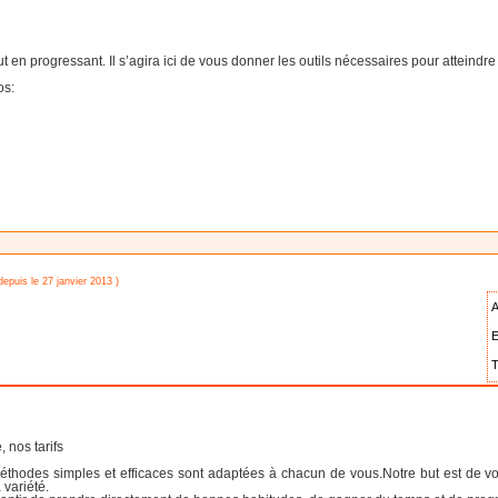
out en progressant. Il s’agira ici de vous donner les outils nécessaires pour atteindre
os:
depuis le 27 janvier 2013 )
A
E
T
 nos tarifs
méthodes simples et efficaces sont adaptées à chacun de vous.Notre but est de v
 variété.