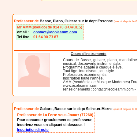
Professeur de
Basse, Piano, Guitare sur le dept Essonne
(inscrit depuis le 
Mr AMM(pseudo) de 91470 (FORGES)
email :
contact@ecoleamm.com
Tel fixe:
01 64 90 73 87
Cours d’instruments
Cours de Basse, guitare, piano, mandoline, 
musical, découverte instrumentale.
Programme adapté à chaque élève.
Tout âge, tout niveau, tout style.
Professeurs expérimentés
Inscription toute l’année.
AMM (Académie de Musique Modernes) Forg
www.ecoleamm.com
renseignements : contact@ecoleamm.com - 
Professeur de
Guitare, Basse sur le dept Seine-et-Marne
(inscrit depuis le 
Professeur de La Ferte sous Jouarr (77260)
Pour contacter gratuitement ce professeur,
inscrivez vous en cliquant ci-dessous !
Inscription directe