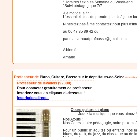
°Horaires flexibles Semaine ou Week-end
°Suivi pédagogique 7/7
-Le mot de la fin:
L’essentiel c’est de prendre plaisir à jouer t
N’hésitez pas à me contactez pour plus d’inf
au 06 47 85 89 42 ou
par mail:arnaudprofbasse@gmail.com
A bientôt!
Arnaud
Professeur de
Piano, Guitare, Basse sur le dept Hauts-de-Seine
(inscrite 
Professeur de levallois (92300)
Pour contacter gratuitement ce professeur,
inscrivez vous en cliquant ci-dessous !
Inscription directe
Cours guitare et piano
Jouez la musique que vous aimez !
Nos Atouts :
Nos Cours , notre pédagogie, notre proximité,
Pour un public d’ adultes ou enfants, nos 
blues, du rock, du jazz, du classique ou de la