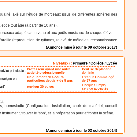
alité, axé sur l’étude de morceaux issus de différentes sphères des
 et de tout âge (à partir de 10 ans).
morceaux adaptés au niveau et aux goûts musicaux de chaque élève.
e l’oreille (reproduction de rythmes, relevé de mélodies, reconnaissance
(Annonce mise à jour le 09 octobre 2017)
Niveau(x) :
Primaire / Collège / Lycée
Professeur ayant une autre
Peut se déplacer
à
ctivité principale :
activité professionnelle
domicile
Uniquement des cours
C'est un
Homme
agé
nseigne en :
particuliers
depuis
+ de 5 ans
de
37 ans
Chèques Emploi
arif :
environ 30 euros
service
acceptés
SA.
 homestudio (Configuration, installation, choix de matériel, conseil
strument, trouver le ’son’, et la préparation pour affronter la scène.
(Annonce mise à jour le 03 octobre 2014)