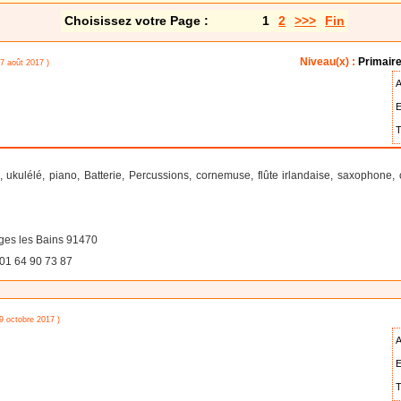
Choisissez votre Page :
1
2
>>>
Fin
Niveau(x) :
Primaire
07 août 2017 )
A
E
T
ukulélé, piano, Batterie, Percussions, cornemuse, flûte irlandaise, saxophone, cl
es les Bains 91470
01 64 90 73 87
09 octobre 2017 )
A
E
T