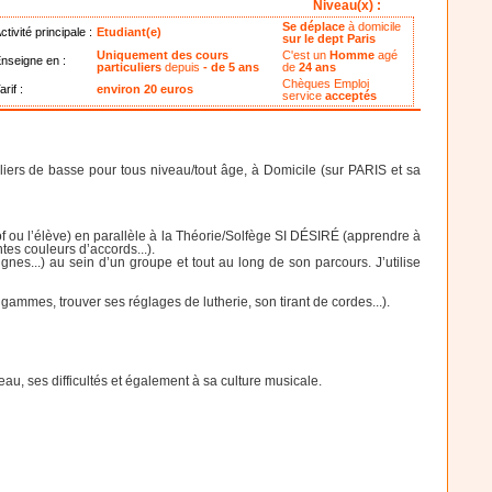
Niveau(x) :
Se déplace
à domicile
ctivité principale :
Etudiant(e)
sur le dept Paris
Uniquement des cours
C'est un
Homme
agé
nseigne en :
particuliers
depuis
- de 5 ans
de
24 ans
Chèques Emploi
arif :
environ 20 euros
service
acceptés
liers de basse pour tous niveau/tout âge, à Domicile (sur PARIS et sa
of ou l’élève) en parallèle à la Théorie/Solfège SI DÉSIRÉ (apprendre à
ntes couleurs d’accords...).
nes...) au sein d’un groupe et tout au long de son parcours. J’utilise
ammes, trouver ses réglages de lutherie, son tirant de cordes...).
u, ses difficultés et également à sa culture musicale.