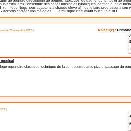
rantir de prendre directement de bonnes habitudes, de gagner du temps et de prog
vous assimilerez l’ensemble des bases musicales rythmiques, harmoniques et mél
t rythmique.Nous nous adaptons à chaque élève afin de le faire progresser à son r
 accords et créez vos mélodies…. La musique c’est avant tout du plaisir !
Niveau(x) :
Primaire
epuis le 23 novembre 2012 )
A
E
T
l musical
ège répertoire classique technique de la contrebasse arco pizz et passage du pou
2012 )
A
E