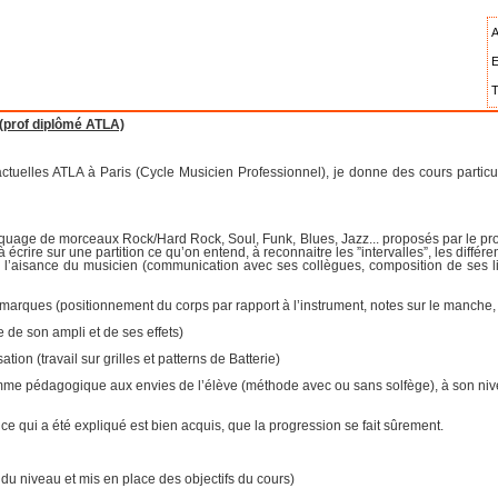
A
E
T
rof diplômé ATLA)
tuelles ATLA à Paris (Cycle Musicien Professionnel), je donne des cours particu
epiquage de morceaux Rock/Hard Rock, Soul, Funk, Blues, Jazz... proposés par le pr
 écrire sur une partition ce qu’on entend, à reconnaitre les ”intervalles”, les différe
ur l’aisance du musicien (communication avec ses collègues, composition de ses lig
arques (positionnement du corps par rapport à l’instrument, notes sur le manche, g
 de son ampli et de ses effets)
ion (travail sur grilles et patterns de Batterie)
mme pédagogique aux envies de l’élève (méthode avec ou sans solfège), à son nivea
t ce qui a été expliqué est bien acquis, que la progression se fait sûrement.
 du niveau et mis en place des objectifs du cours)