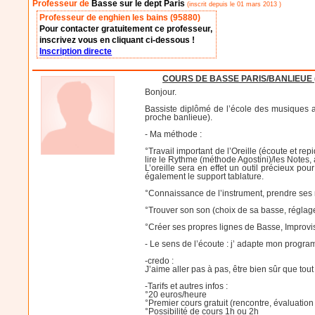
Professeur de
Basse sur le dept Paris
(inscrit depuis le 01 mars 2013 )
Professeur de enghien les bains (95880)
Pour contacter gratuitement ce professeur,
inscrivez vous en cliquant ci-dessous !
Inscription directe
COURS DE BASSE PARIS/BANLIEUE (p
Bonjour.
Bassiste diplômé de l’école des musiques ac
proche banlieue).
- Ma méthode :
°Travail important de l’Oreille (écoute et r
lire le Rythme (méthode Agostini)/les Notes, à
L’oreille sera en effet un outil précieux po
également le support tablature.
°Connaissance de l’instrument, prendre ses m
°Trouver son son (choix de sa basse, réglage
°Créer ses propres lignes de Basse, Improvisat
- Le sens de l’écoute : j’ adapte mon progra
-credo :
J’aime aller pas à pas, être bien sûr que tou
-Tarifs et autres infos :
°20 euros/heure
°Premier cours gratuit (rencontre, évaluation
°Possibilité de cours 1h ou 2h