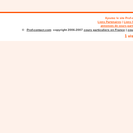
Ajoutez le site
Prof-
Liens Partenaires
|
Liens 
annonces de cours parti
©
Prof-contact.com
copyright 2006-2007
cours particuliers en France
|
cou
1 vi