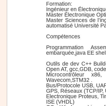
Formation:
Ingénieur en Électroniq
Master Électronique Opt
Master Sciences de l’ing
automatisé Université Pa
Compétences
Programmation Asse
embarquée,java EE shell
Outils de dev C++ Builde
Open AT, gcc,GDB, code
Microcontrôleur x8
Wavecom,STM32 .
Bus/Protocole USB, UART
GPS, Réseaux (TCP/IP,
Electronique Proteus, T
ISE (VHDL)