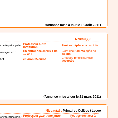
(Annonce mise à jour le 18 août 2011)
Niveau(x) :
Professeur autre
ctivité principale :
Peut se déplacer
à domicile
institution
En entreprise
depuis
+ de
C'est une
Femme
agée de
nseigne en :
10 ans
38 ans
Chèques Emploi service
arif :
environ 35 euros
acceptés
(Annonce mise à jour le 21 mars 2011)
Niveau(x) :
Primaire / Collège / Lycée
Professeur ayant une autre
Peut se déplacer
à
ctivité principale :