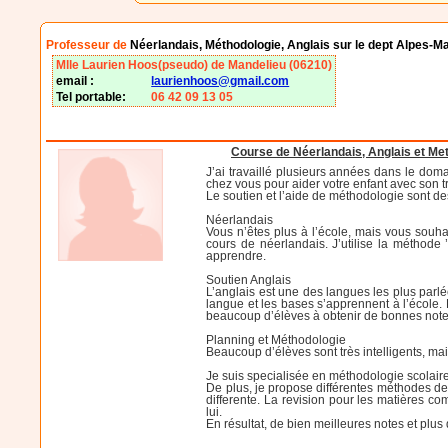
Professeur de
Néerlandais, Méthodologie, Anglais sur le dept Alpes-M
Mlle Laurien Hoos(pseudo) de Mandelieu (06210)
email :
laurienhoos@gmail.com
Tel portable:
06 42 09 13 05
Course de Néerlandais, Anglais et Me
J’ai travaillé plusieurs années dans le dom
chez vous pour aider votre enfant avec son tr
Le soutien et l’aide de méthodologie sont de
Néerlandais
Vous n’êtes plus à l’école, mais vous souh
cours de néerlandais. J’utilise la méthode 
apprendre.
Soutien Anglais
L’anglais est une des langues les plus parl
langue et les bases s’apprennent à l’école. P
beaucoup d’élèves à obtenir de bonnes notes 
Planning et Méthodologie
Beaucoup d’élèves sont très intelligents, mai
Je suis specialisée en méthodologie scolaire. 
De plus, je propose différentes méthodes de 
differente. La revision pour les matières co
lui.
En résultat, de bien meilleures notes et plus 