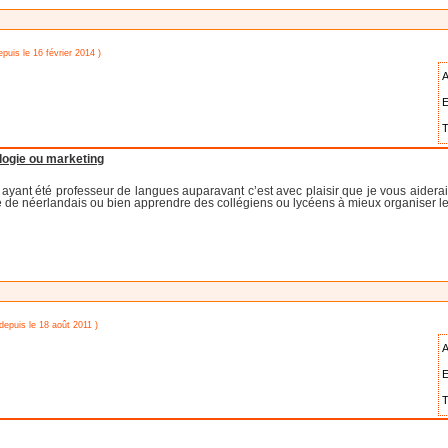
epuis le 16 février 2014 )
A
E
T
logie ou marketing
, ayant été professeur de langues auparavant c’est avec plaisir que je vous aiderai
 de néerlandais ou bien apprendre des collégiens ou lycéens à mieux organiser leu
 depuis le 18 août 2011 )
A
E
T