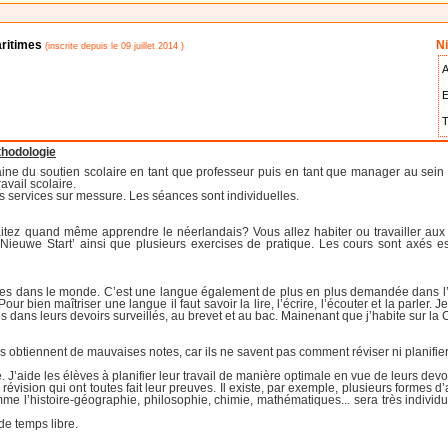
aritimes
Ni
(inscrite depuis le 09 juillet 2014 )
A
E
T
thodologie
aine du soutien scolaire en tant que professeur puis en tant que manager au sei
avail scolaire.
s services sur messure. Les séances sont individuelles.
aitez quand même apprendre le néerlandais? Vous allez habiter ou travailler aux
’Nieuwe Start’ ainsi que plusieurs exercises de pratique. Les cours sont axés ess
ées dans le monde. C’est une langue également de plus en plus demandée dans l’uni
our bien maîtriser une langue il faut savoir la lire, l’écrire, l’écouter et la parl
dans leurs devoirs surveillés, au brevet et au bac. Mainenant que j’habite sur la C
s obtiennent de mauvaises notes, car ils ne savent pas comment réviser ni planifier
J’aide les élèves à planifier leur travail de manière optimale en vue de leurs devoirs
révision qui ont toutes fait leur preuves. Il existe, par exemple, plusieurs formes
mme l’histoire-géographie, philosophie, chimie, mathématiques... sera très individ
de temps libre.