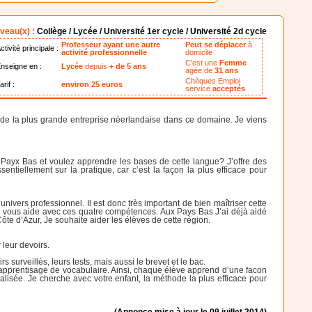
veau(x) :
Collège / Lycée / Université 1er cycle / Université 2d cycle
Professeur ayant une autre
Peut se déplacer
à
ctivité principale :
activité professionnelle
domicile
C'est une
Femme
nseigne en :
Lycée
depuis
+ de 5 ans
agée de
31 ans
Chèques Emploi
arif :
environ 25 euros
service
acceptés
n de la plus grande entreprise néerlandaise dans ce domaine. Je viens
 Payx Bas et voulez apprendre les bases de cette langue? J’offre des
entiellement sur la pratique, car c’est la façon la plus efficace pour
vers professionnel. Il est donc très important de bien maîtriser cette
er. Je vous aide avec ces quatre compétences. Aux Pays Bas J’ai déjà aidé
ôte d’Azur, Je souhaite aider les élèves de cette région.
 leur devoirs.
 surveillés, leurs tests, mais aussi le brevet et le bac.
 d’apprentisage de vocabulaire. Ainsi, chaque élève apprend d’une facon
ualisée. Je cherche avec votre enfant, la méthode la plus efficace pour
(Annonce mise à jour le 09 juillet 2014)