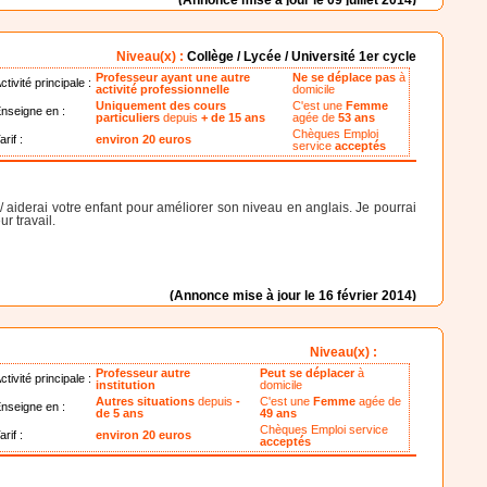
Niveau(x) :
Collège / Lycée / Université 1er cycle
Professeur ayant une autre
Ne se déplace pas
à
ctivité principale :
activité professionnelle
domicile
Uniquement des cours
C'est une
Femme
nseigne en :
particuliers
depuis
+ de 15 ans
agée de
53 ans
Chèques Emploi
arif :
environ 20 euros
service
acceptés
/ aiderai votre enfant pour améliorer son niveau en anglais. Je pourrai
r travail.
(Annonce mise à jour le 16 février 2014)
Niveau(x) :
Professeur autre
Peut se déplacer
à
ctivité principale :
institution
domicile
Autres situations
depuis
-
C'est une
Femme
agée de
nseigne en :
de 5 ans
49 ans
Chèques Emploi service
arif :
environ 20 euros
acceptés