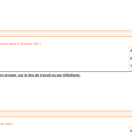
nscrite depuis le 20 janvier 2011 )
A
E
T
groupe, sur le lieu de travail ou par téléphone.
rier 2008 )
A