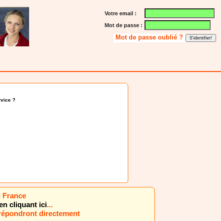
Votre email :
Mot de passe :
Mot de passe oublié ?
vice ?
n France
en cliquant ici
...
 répondront directement