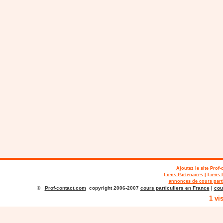
Ajoutez le site
Prof-
Liens Partenaires
|
Liens 
annonces de cours parti
©
Prof-contact.com
copyright 2006-2007
cours particuliers en France
|
cou
1 vi