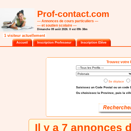
Prof-contact.com
--- Annonces de cours particuliers ---
--- et soutien scolaire ---
Dimanche 09 août 2026. Il est 09h 38m
1 visiteur actuellement
Accueil
Inscription Professeur
Inscription Elève
Trouvez votre 
Se déplace
Saisissez un Code Postal ou un code 
Ou choisissez
la Province
, puis la vil
Il y a 7 annonces 