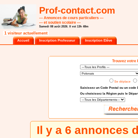
Prof-contact.com
--- Annonces de cours particuliers ---
--- et soutien scolaire ---
Samedi 08 août 2026. Il est 13h 48m
1 visiteur actuellement
Accueil
Inscription Professeur
Inscription Elève
Trouvez votre 
Se déplace
Saisissez un Code Postal ou un code 
Ou choisissez
la Région puis le Dépa
Il y a 6 annonces 