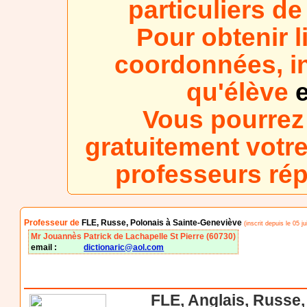
particuliers d
Pour obtenir l
coordonnées, in
qu'élève
e
Vous pourrez
gratuitement votre
professeurs ré
Professeur de
FLE, Russe, Polonais à Sainte-Geneviève
(inscrit depuis le 05 ju
Mr Jouannès Patrick de Lachapelle St Pierre (60730)
email :
dictionaric@aol.com
FLE, Anglais, Russe,