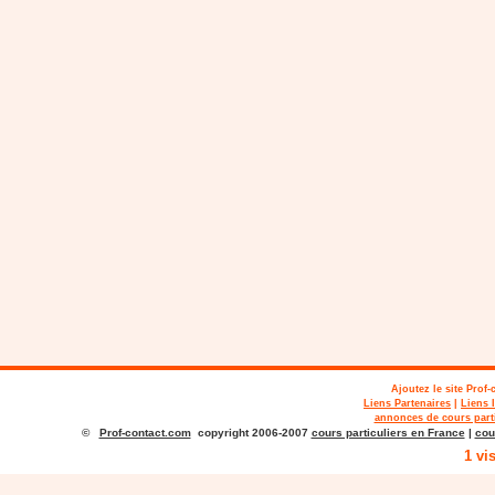
Ajoutez le site
Prof-
Liens Partenaires
|
Liens 
annonces de cours parti
©
Prof-contact.com
copyright 2006-2007
cours particuliers en France
|
cou
1 vi