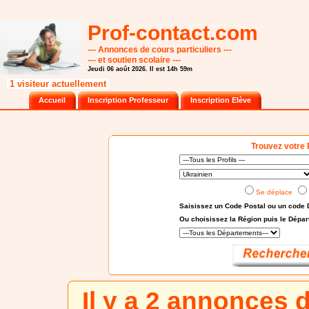
Prof-contact.com
--- Annonces de cours particuliers ---
--- et soutien scolaire ---
Jeudi 06 août 2026. Il est 14h 59m
1 visiteur actuellement
Accueil
Inscription Professeur
Inscription Elève
Trouvez votre 
Se déplace
Saisissez un Code Postal ou un code 
Ou choisissez
la Région puis le Dépa
Il y a 2 annonces 