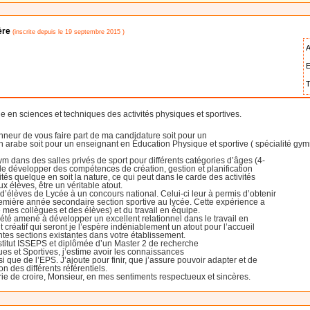
ère
(inscrite depuis le 19 septembre 2015 )
A
E
T
 en sciences et techniques des activités physiques et sportives.
l’honneur de vous faire part de ma candidature soit pour un
n arabe soit pour un enseignant en Éducation Physique et sportive ( spécialité gym
m dans des salles privés de sport pour différents catégories d’âges (4-
de développer des compétences de création, gestion et planification
ités quelque en soit la nature, ce qui peut dans le carde des activités
 élèves, être un véritable atout.
e d’élèves de Lycée à un concours national. Celui-ci leur à permis d’obtenir
remière année secondaire section sportive au lycée. Cette expérience a
mes collègues et des élèves) et du travail en équipe.
 été amené à développer un excellent relationnel dans le travail en
créatif qui seront je l’espère indéniablement un atout pour l’accueil
ntes sections existantes dans votre établissement.
nstitut ISSEPS et diplômée d’un Master 2 de recherche
es et Sportives, j’estime avoir les connaissances
 que de l’EPS. J’ajoute pour finir, que j’assure pouvoir adapter et de
n des différents référentiels.
prie de croire, Monsieur, en mes sentiments respectueux et sincères.