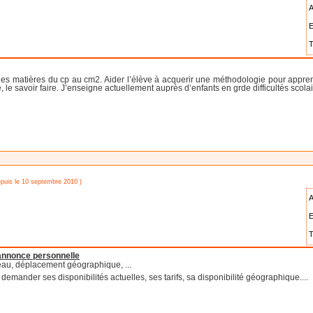
A
E
T
les matières du cp au cm2. Aider l’élève à acquerir une méthodologie pour apprendr
e, le savoir faire. J’enseigne actuellement auprès d’enfants en grde difficultés scolai
epuis le 10 septembre 2010 )
A
E
T
'annonce personnelle
eau, déplacement géographique, ...
emander ses disponibilités actuelles, ses tarifs, sa disponibilité géographique....