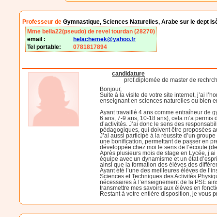
Professeur de
Gymnastique, Sciences Naturelles, Arabe sur le dept Is
Mme bella22(pseudo) de revel tourdan (28270)
email :
helachemek@yahoo.fr
Tel portable:
0781817894
candidature
prof.diplomée de master de rechrche
Bonjour,
Suite à la visite de votre site internet, j’ai 
enseignant en sciences naturelles ou bien e
Ayant travaillé 4 ans comme entraîneur de gy
6 ans, 7-9 ans, 10-18 ans), cela m’a permis 
d’activités. J’ai donc le sens des responsabil
pédagogiques, qui doivent être proposées aux
J’ai aussi participé à la réussite d’un group
une bonification, permettant de passer en p
développée chez moi le sens de l’écoute (de 
Après plusieurs mois de stage en Lycée, j’ai
équipe avec un dynamisme et un état d’esprit 
ainsi que la formation des élèves des différe
Ayant été l’une des meilleures élèves de l’i
Sciences et Techniques des Activités Physiqu
nécessaires à l’enseignement de la PSE ainsi
transmettre mes savoirs aux élèves en fonctio
Restant à votre entière disposition, je vous 