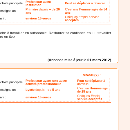
Professeur autre
ctivité principale :
Peut se déplacer
à domicile
institution
Primaire
depuis
+ de 20
C'est une
Femme
agée de
54
nseigne en :
ans
ans
Chèques Emploi service
arif :
environ 15 euros
acceptés
e à travailler en autonomie. Restaurer sa confiance en lui, travailler
re en itep
(Annonce mise à jour le 01 mars 2012)
Niveau(x) :
Professeur ayant une autre
Peut se déplacer
à
ctivité principale :
activité professionnelle
domicile
C'est un
Homme
agé
nseigne en :
Lycée
depuis
- de 5 ans
de
25 ans
Chèques Emploi
arif :
environ 15 euros
service
acceptés