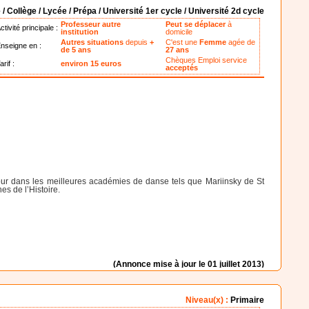
 / Collège / Lycée / Prépa / Université 1er cycle / Université 2d cycle
Professeur autre
Peut se déplacer
à
ctivité principale :
institution
domicile
Autres situations
depuis
+
C'est une
Femme
agée de
nseigne en :
de 5 ans
27 ans
Chèques Emploi service
arif :
environ 15 euros
acceptés
r dans les meilleures académies de danse tels que Mariinsky de St
es de l’Histoire.
(Annonce mise à jour le 01 juillet 2013)
Niveau(x) :
Primaire