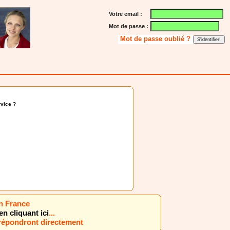
Votre email :
Mot de passe :
Mot de passe oublié ?
vice ?
en France
en cliquant ici
...
 répondront directement