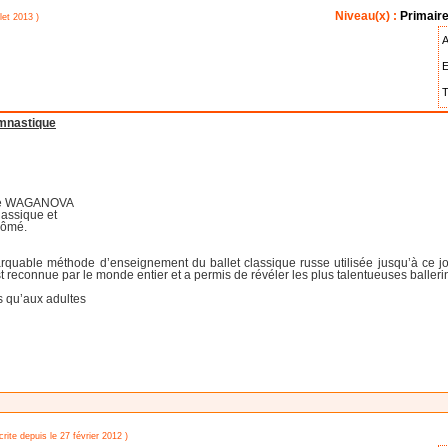
Niveau(x) :
Primaire
llet 2013 )
A
E
T
ymnastique
ique WAGANOVA
lassique et
lômé.
ble méthode d’enseignement du ballet classique russe utilisée jusqu’à ce jou
 reconnue par le monde entier et a permis de révéler les plus talentueuses ballerin
s qu’aux adultes
crite depuis le 27 février 2012 )