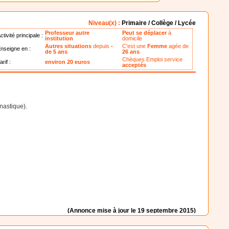
Niveau(x) :
Primaire / Collège / Lycée
Professeur autre
Peut se déplacer
à
ctivité principale :
institution
domicile
Autres situations
depuis
-
C'est une
Femme
agée de
nseigne en :
de 5 ans
26 ans
Chèques Emploi service
arif :
environ 20 euros
acceptés
nastique).
(Annonce mise à jour le 19 septembre 2015)