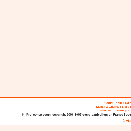
Ajoutez le site
Prof-
Liens Partenaires
|
Liens 
annonces de cours parti
©
Prof-contact.com
copyright 2006-2007
cours particuliers en France
|
cou
1 vi