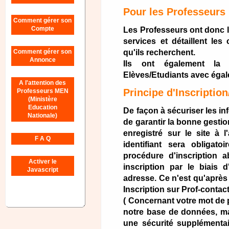
Pour les Professeurs
Comment gérer son
Les Professeurs ont donc l
Compte
services et détaillent les
qu'ils recherchent.
Comment gérer son
Annonce
Ils ont également la 
Elèves/Etudiants avec égale
A l'attention des
Principe d'Inscriptio
Professeurs MEN
(Ministère
Education
De façon à sécuriser les i
Nationale)
de garantir la bonne gestio
enregistré sur le site à 
F A Q
identifiant sera obligat
procédure d'inscription a
Activer le
inscription par le biai
Javascript
adresse. Ce n'est qu'après
Inscription sur Prof-conta
( Concernant votre mot de
notre base de données, ma
une sécurité supplémenta