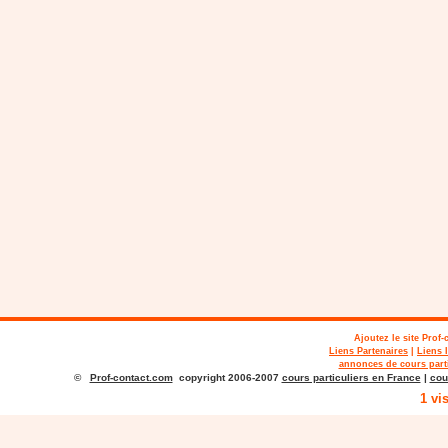
Ajoutez le site
Prof-
Liens Partenaires
|
Liens 
annonces de cours parti
©
Prof-contact.com
copyright 2006-2007
cours particuliers en France
|
cou
1 vi