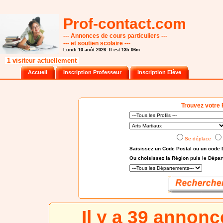
Prof-contact.com
--- Annonces de cours particuliers ---
--- et soutien scolaire ---
Lundi 10 août 2026. Il est 13h 06m
1 visiteur actuellement
Accueil
Inscription Professeur
Inscription Elève
Trouvez votre 
Se déplace
Saisissez un Code Postal ou un code 
Ou choisissez
la Région puis le Dépa
Il y a 39 annon