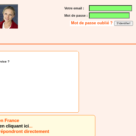
Votre email :
Mot de passe :
Mot de passe oublié ?
vice ?
en France
en cliquant ici
...
 répondront directement