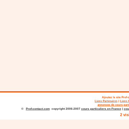
Ajoutez le site
Prof-
Liens Partenaires
|
Liens 
annonces de cours parti
©
Prof-contact.com
copyright 2006-2007
cours particuliers en France
|
cou
2 vis