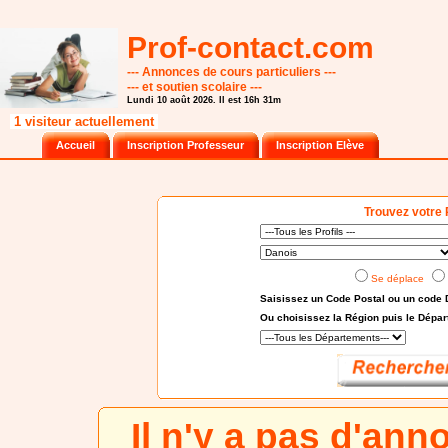
Prof-contact.com
--- Annonces de cours particuliers ---
--- et soutien scolaire ---
Lundi 10 août 2026. Il est 16h 31m
1 visiteur actuellement
Accueil
Inscription Professeur
Inscription Elève
Trouvez votre 
Se déplace
Saisissez un Code Postal ou un code 
Ou choisissez
la Région puis le Dépa
Il n'y a pas d'an