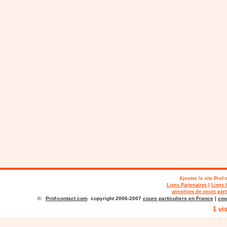
Ajoutez le site
Prof-
Liens Partenaires
|
Liens 
annonces de cours parti
©
Prof-contact.com
copyright 2006-2007
cours particuliers en France
|
cou
1 vi