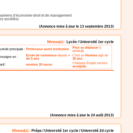
s examens d’économie-droit et de management
des sociétés)
(Annonce mise à jour le 13 septembre 2013)
Niveau(x) :
Lycée / Université 1er cycle
Peut se déplacer
à
ctivité principale :
Professeur autre institution
domicile
Ecole de commerce
depuis
+
C'est un
Homme
agé de
nseigne en :
de 5 ans
30 ans
Chèques Emploi service
arif :
environ 20 euros
acceptés
(Annonce mise à jour le 24 août 2013)
Niveau(x) :
Prépa / Université 1er cycle / Université 2d cycle