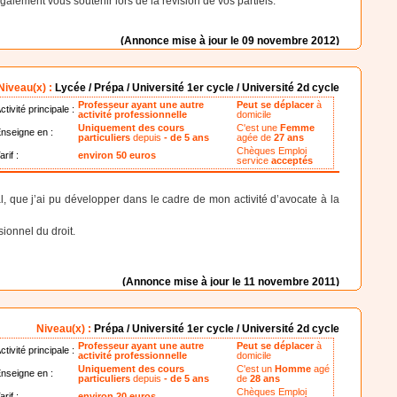
galement vous soutenir lors de la révision de vos partiels.
(Annonce mise à jour le 09 novembre 2012)
Niveau(x) :
Lycée / Prépa / Université 1er cycle / Université 2d cycle
Professeur ayant une autre
Peut se déplacer
à
ctivité principale :
activité professionnelle
domicile
Uniquement des cours
C'est une
Femme
nseigne en :
particuliers
depuis
- de 5 ans
agée de
27 ans
Chèques Emploi
arif :
environ 50 euros
service
acceptés
al, que j’ai pu développer dans le cadre de mon activité d’avocate à la
ionnel du droit.
(Annonce mise à jour le 11 novembre 2011)
Niveau(x) :
Prépa / Université 1er cycle / Université 2d cycle
Professeur ayant une autre
Peut se déplacer
à
ctivité principale :
activité professionnelle
domicile
Uniquement des cours
C'est un
Homme
agé
nseigne en :
particuliers
depuis
- de 5 ans
de
28 ans
Chèques Emploi
arif :
environ 20 euros