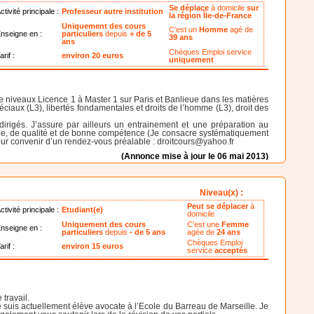
Se déplace
à domicile
sur
ctivité principale :
Professeur autre institution
la région Île-de-France
Uniquement des cours
C'est un
Homme
agé de
nseigne en :
particuliers
depuis
+ de 5
39 ans
ans
Chèques Emploi service
arif :
environ 20 euros
uniquement
de niveaux Licence 1 à Master 1 sur Paris et Banlieue dans les matières
s spéciaux (L3), libertés fondamentales et droits de l’homme (L3), droit des
irigés. J’assure par ailleurs un entrainement et une préparation au
lisée, de qualité et de bonne compétence (Je consacre systématiquement
ur convenir d’un rendez-vous préalable : droitcours@yahoo.fr
(Annonce mise à jour le 06 mai 2013)
Niveau(x) :
Peut se déplacer
à
ctivité principale :
Etudiant(e)
domicile
Uniquement des cours
C'est une
Femme
nseigne en :
particuliers
depuis
- de 5 ans
agée de
24 ans
Chèques Emploi
arif :
environ 15 euros
service
acceptés
travail.
 Je suis actuellement élève avocate à l’Ecole du Barreau de Marseille. Je