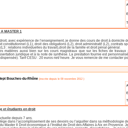
A
E
T
 A MASTER 1
n droit, avec expérience de l’enseignement, je donne des cours de droit à domicile 
roit constitutionnel (L1), droit des obligations (L2), droit administratif (L2), contrat
 (L3 : relations individuelles du travail),droit de la famille et droit pénal général.
s matières aussi bien sur les cours magistraux que sur les fiches de travaux d
issertation juridique et à la note de synthèse. La prestation fournie est personna
ispensée). Tarif CESU : 20 euros net/ heure. Je vous remercie de me contacter po
le dept Bouches-du-Rhône
(inscrite depuis le 09 novembre 2012 )
A
E
T
e et étudiants en droit
ctuelle depuis 7 ans.
llège dans l’accomplissement de ses devoirs ou l’aiguiller dans sa méthodologie de 
 du Master II Droit économique à l’Institut de Droit des Affaires à Aix en Provence.