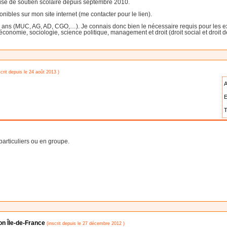
ise de soutien scolaire depuis septembre 2010.
ibles sur mon site internet (me contacter pour le lien).
 5 ans (MUC, AG, AD, CGO,…). Je connais donc bien le nécessaire requis pour le
 économie, sociologie, science politique, management et droit (droit social et droit 
crit depuis le 24 août 2013 )
A
E
T
articuliers ou en groupe.
ion Île-de-France
(inscrit depuis le 27 décembre 2012 )