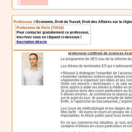
Professeur d'
Economie, Droit du Travail, Droit des Affaires sur la régi
Professeur de Paris (75016)
Pour contacter gratuitement ce professeur,
inscrivez vous en cliquant ci-dessous !
Inscription directe
professeur confirmé de sciences éco
Le programme de SES issu de la réforme du 
Les élèves de terminales ES qui s’adressent 
• Réussir à distinguer l’essentiel de l’acce
• Assimiler certaines notions plus ardues (
• Apprendre à organiser ses idées et ses co
Outre ces raisons « techniques », je sais a
donc appris à aider les élèves à mettre en pl
Je propose donc des cours particuliers au d
5 élèves environ. Je commence la séance par
sur le sujet du jour. Je passe ensuite de tab
Enfin, à l’approche du baccalauréat, j’organ
Les cours de méthodologie et les stages de r
Mes tarifs : 40 euros le cours en groupe de
imposables, le trésor public peut vous reve
En ce qui concerne ma situation, je suis a
centaine d’élèves en cours particuliers et colle