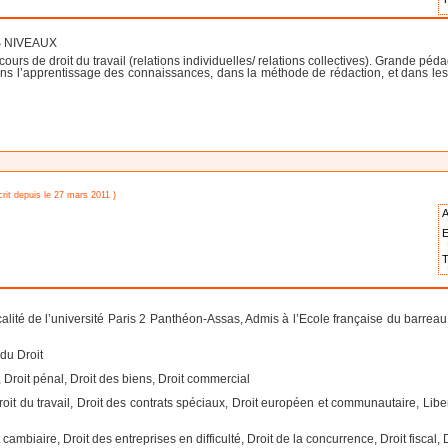
US NIVEAUX
e cours de droit du travail (relations individuelles/ relations collectives). Grande
s l’apprentissage des connaissances, dans la méthode de rédaction, et dans les 
crit depuis le 27 mars 2011 )
A
E
T
iscalité de l’université Paris 2 Panthéon-Assas, Admis à l’Ecole française du barrea
 du Droit
f, Droit pénal, Droit des biens, Droit commercial
Droit du travail, Droit des contrats spéciaux, Droit européen et communautaire, Lib
 cambiaire, Droit des entreprises en difficulté, Droit de la concurrence, Droit fiscal,