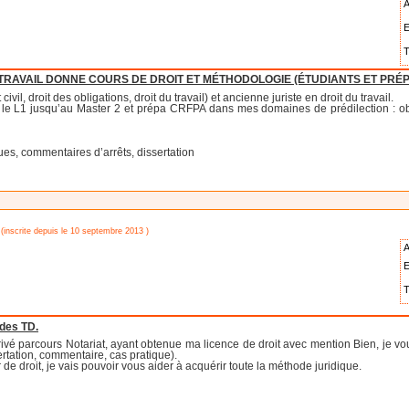
A
E
T
U TRAVAIL DONNE COURS DE DROIT ET MÉTHODOLOGIE (ÉTUDIANTS ET PRÉ
vil, droit des obligations, droit du travail) et ancienne juriste en droit du travail.
e L1 jusqu’au Master 2 et prépa CRFPA dans mes domaines de prédilection : obligat
ques, commentaires d’arrêts, dissertation
(inscrite depuis le 10 septembre 2013 )
A
E
T
 des TD.
rivé parcours Notariat, ayant obtenue ma licence de droit avec mention Bien, je v
ertation, commentaire, cas pratique).
 de droit, je vais pouvoir vous aider à acquérir toute la méthode juridique.