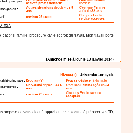
ctivité principale :
activité professionnelle
domicile
Autres situations
depuis
- de 5
C'est une
Femme
nseigne en :
ans
agée de
32 ans
Chèques Emploi
arif :
environ 25 euros
service
acceptés
PA EXA
ions, famille, procédure civile et droit du travail. Mon travail porte
(Annonce mise à jour le 13 janvier 2014)
Niveau(x) :
Université 1er cycle
ctivité principale :
Etudiant(e)
Peut se déplacer
à domicile
Université
depuis
- de 5
C'est une
Femme
agée de
23
nseigne en :
ans
ans
Chèques Emploi service
arif :
environ 25 euros
acceptés
ous propose de vous aider à appréhender les cours, à préparer vos TD,