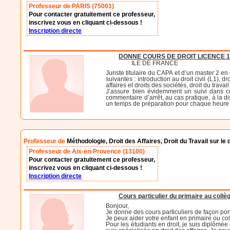
Professeur de PARIS (75001)
Pour contacter gratuitement ce professeur,
inscrivez vous en cliquant ci-dessous !
Inscription directe
DONNE COURS DE DROIT LICENCE 1
ILE DE FRANCE
Juriste titulaire du CAPA et d’un master 2 e
suivantes : introduction au droit civil (L1), d
affaires et droits des sociétés, droit du travail
J’assure bien évidemment un suivi dans ce
commentaire d’arrêt, au cas pratique, à la d
un temps de préparation pour chaque heure d
Professeur de
Méthodologie, Droit des Affaires, Droit du Travail sur 
Professeur de Aix-en-Provence (13100)
Pour contacter gratuitement ce professeur,
inscrivez vous en cliquant ci-dessous !
Inscription directe
Cours particulier du primaire au collèg
Bonjour,
Je donne des cours particuliers de façon pon
Je peux aider votre enfant en primaire ou co
Pour les étudiants en droit, je suis diplômée