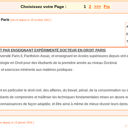
Choisissez votre Page :
1
2
>>>
Fin
t Paris
(inscrit depuis le 16 octobre 2012 )
A
E
T
T PAR ENSEIGNANT EXPÉRIMENTÉ DOCTEUR EN DROIT, PARIS
Université Paris II, Panthéon-Assas, et enseignant en écoles supérieures depuis vint 
ologie en Droit pour des étudiants de la première année au niveau Doctoral.
 et exercices inhérents aux matières juridiques :
n particulier le droit civil, des affaires, du travail, pénal, de la consommation ou
tudiants de comprendre et maîtriser les techniques fondamentales mises en œuvre en
 connaissances de façon adaptée, et être ainsi à même de mieux réussir leurs épr
te depuis le 13 janvier 2014 )