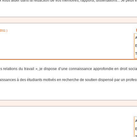
ux vous aider dans la rédaction de vos mémoires, rapports, dissertations... Je peux é
2011 )
A
E
T
des relations du travail », je dispose d’une connaissance approfondie en droit soci
naissances à des étudiants motivés en recherche de soutien dispensé par un profess
A
E
T