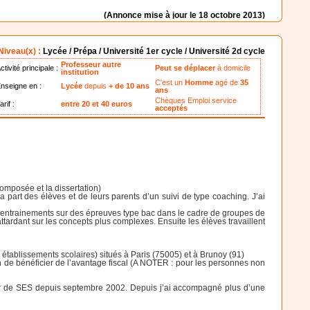
(Annonce mise à jour le 18 octobre 2013)
Niveau(x) :
Lycée / Prépa / Université 1er cycle / Université 2d cycle
Professeur autre
ctivité principale :
Peut se déplacer
à domicile
institution
C'est un
Homme
agé de
35
nseigne en :
Lycée
depuis
+ de 10 ans
ans
Chèques Emploi service
arif :
entre 20 et 40 euros
acceptés
omposée et la dissertation)
part des élèves et de leurs parents d’un suivi de type coaching. J’ai
d’entrainements sur des épreuves type bac dans le cadre de groupes de
ardant sur les concepts plus complexes. Ensuite les élèves travaillent
établissements scolaires) situés à Paris (75005) et à Brunoy (91)
n de bénéficier de l’avantage fiscal (A NOTER : pour les personnes non
seur de SES depuis septembre 2002. Depuis j’ai accompagné plus d’une