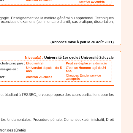
service
acceptés
 pédagogie. Enseignement de la matière général ou approfondi. Techniques
exercices d’examens (commentaire d’arrêt, cas pratique, dissertation,
(Annonce mise à jour le 26 août 2011)
Niveau(x) :
Université 1er cycle / Université 2d cycle
ctivité principale :
Etudiant(e)
Peut se déplacer
à domicile
Université
depuis
- de 5
C'est un
Homme
agé de
24
nseigne en :
ans
ans
Chèques Emploi service
arif :
environ 25 euros
acceptés
u et étudiant à l’ESSEC, je vous propose des cours particuliers pour les
ertés fondamentales, Procédure pénale, Contentieux administratif, Droit
 Droit des sûretés