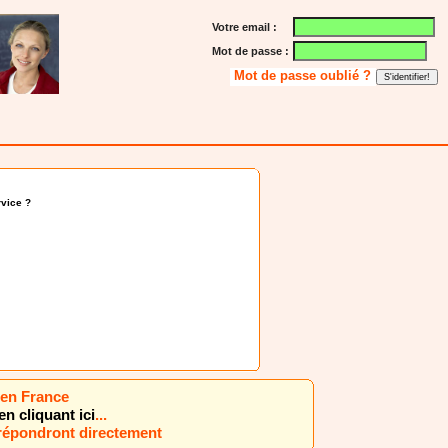
Votre email :
Mot de passe :
Mot de passe oublié ?
vice ?
l en France
en cliquant ici
...
 répondront directement