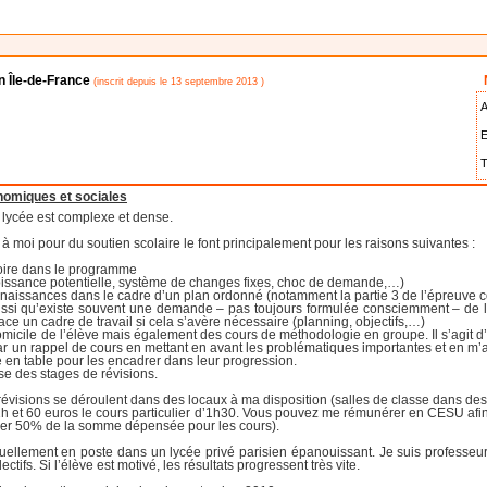
on Île-de-France
(inscrit depuis le 13 septembre 2013 )
A
E
T
nomiques et sociales
lycée est complexe et dense.
à moi pour du soutien scolaire le font principalement pour les raisons suivantes :
ssoire dans le programme
croissance potentielle, système de changes fixes, choc de demande,…)
nnaissances dans le cadre d’un plan ordonné (notamment la partie 3 de l’épreuve c
ussi qu’existe souvent une demande – pas toujours formulée consciemment – de la 
ace un cadre de travail si cela s’avère nécessaire (planning, objectifs,…)
omicile de l’élève mais également des cours de méthodologie en groupe. Il s’agit 
 un rappel de cours en mettant en avant les problématiques importantes et en m’att
le en table pour les encadrer dans leur progression.
ise des stages de révisions.
évisions se déroulent dans des locaux à ma disposition (salles de classe dans des 
 2h et 60 euros le cours particulier d’1h30. Vous pouvez me rémunérer en CESU afi
rser 50% de la somme dépensée pour les cours).
ctuellement en poste dans un lycée privé parisien épanouissant. Je suis profes
ctifs. Si l’élève est motivé, les résultats progressent très vite.