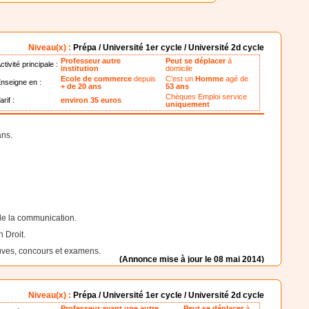
Niveau(x) :
Prépa / Université 1er cycle / Université 2d cycle
Professeur autre
Peut se déplacer
à
ctivité principale :
institution
domicile
Ecole de commerce
depuis
C'est un
Homme
agé de
nseigne en :
+ de 20 ans
53 ans
Chèques Emploi service
arif :
environ 35 euros
uniquement
ans.
 de la communication.
 Droit.
euves, concours et examens.
(Annonce mise à jour le 08 mai 2014)
Niveau(x) :
Prépa / Université 1er cycle / Université 2d cycle
Professeur ayant une autre
Peut se déplacer
à