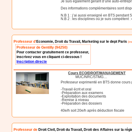
Je suis également gérant d’une auto-entrepr
Des informations complémentaires sont dispon
N.B 1 : j’ai aussi enseigné en BTS pendant
N.B 2 : les disciplines où je suis compétent :
Professeur d'
Economie, Droit du Travail, Marketing sur le dept Paris
(ins
Professeur de Gentilly (94250)
Pour contacter gratuitement ce professeur,
inscrivez vous en cliquant ci-dessous !
Inscription directe
Cours ECO/DROIT/MANAGEMENT
MUC/NRC/STMG....
Professeur exprimenté en BTS donne cours p
-Travail écrit et oral
-Préparation aux examens
-Exploitation des documents
-Remise à niveau
-Préparation des dossiers
40e/h soit 20e/h après déduction fiscale
Professeur de
Droit Civil, Droit du Travail, Droit des Affaires sur la rég