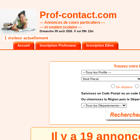
Prof-contact.com
--- Annonces de cours particuliers ---
--- et soutien scolaire ---
Dimanche 09 août 2026. Il est 09h 12m
1 visiteur actuellement
Accueil
Inscription Professeur
Inscription Elève
Trouvez votre 
Se déplace
Saisissez un Code Postal ou un code 
Ou choisissez
la Région puis le Dépa
Il y a 19 annon