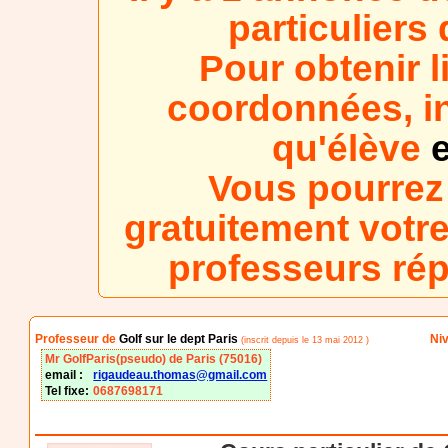
particuliers
Pour obtenir l
coordonnées, in
qu'élève
e
Vous pourrez
gratuitement votre
professeurs ré
Professeur de
Golf sur le dept Paris
Niv
(inscrit depuis le 13 mai 2012 )
Mr GolfParis(pseudo) de Paris (75016)
email :
rigaudeau.thomas@gmail.com
Tel fixe:
0687698171