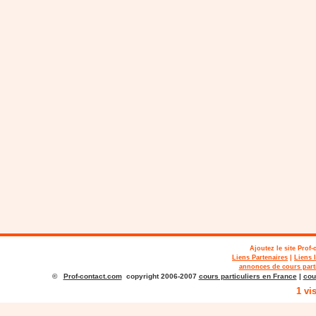
Ajoutez le site
Prof-
Liens Partenaires
|
Liens 
annonces de cours parti
©
Prof-contact.com
copyright 2006-2007
cours particuliers en France
|
cou
1 vi