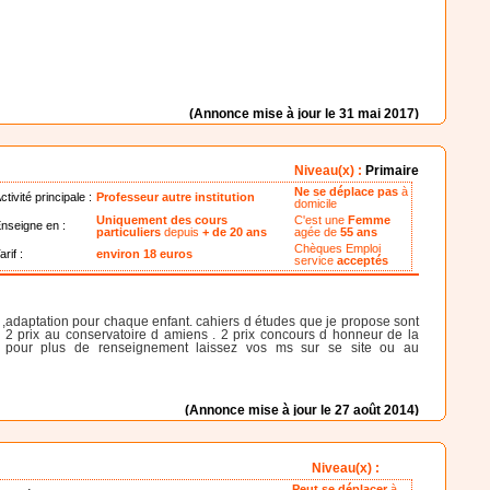
(Annonce mise à jour le 31 mai 2017)
Niveau(x) :
Primaire
Ne se déplace pas
à
ctivité principale :
Professeur autre institution
domicile
Uniquement des cours
C'est une
Femme
nseigne en :
particuliers
depuis
+ de 20 ans
agée de
55 ans
Chèques Emploi
arif :
environ 18 euros
service
acceptés
 ,adaptation pour chaque enfant. cahiers d études que je propose sont
 . 2 prix au conservatoire d amiens . 2 prix concours d honneur de la
 . pour plus de renseignement laissez vos ms sur se site ou au
(Annonce mise à jour le 27 août 2014)
Niveau(x) :
Peut se déplacer
à