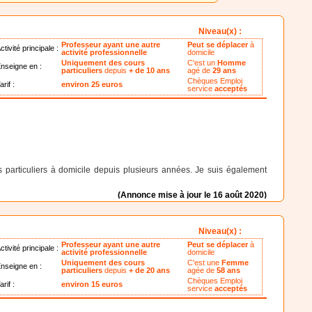
Niveau(x) :
Professeur ayant une autre
Peut se déplacer
à
ctivité principale :
activité professionnelle
domicile
Uniquement des cours
C'est un
Homme
nseigne en :
particuliers
depuis
+ de 10 ans
agé de
29 ans
Chèques Emploi
arif :
environ 25 euros
service
acceptés
 particuliers à domicile depuis plusieurs années. Je suis également
(Annonce mise à jour le 16 août 2020)
Niveau(x) :
Professeur ayant une autre
Peut se déplacer
à
ctivité principale :
activité professionnelle
domicile
Uniquement des cours
C'est une
Femme
nseigne en :
particuliers
depuis
+ de 20 ans
agée de
58 ans
Chèques Emploi
arif :
environ 15 euros
service
acceptés