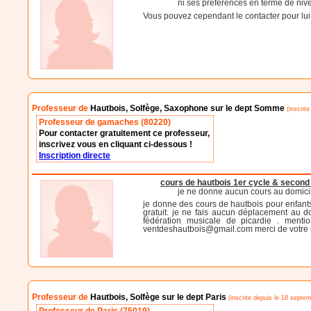
ni ses préférences en terme de niv
Vous pouvez cependant le contacter pour lui d
Professeur de
Hautbois, Solfège, Saxophone sur le dept Somme
(inscrite
Professeur de gamaches (80220)
Pour contacter gratuitement ce professeur,
inscrivez vous en cliquant ci-dessous !
Inscription directe
cours de hautbois 1er cycle & second 
je ne donne aucun cours au domici
je donne des cours de hautbois pour enfants
gratuit. je ne fais aucun déplacement au do
fédération musicale de picardie . ment
ventdeshautbois@gmail.com merci de votre pa
Professeur de
Hautbois, Solfège sur le dept Paris
(inscrite depuis le 18 septe
Professeur de Paris (75019)