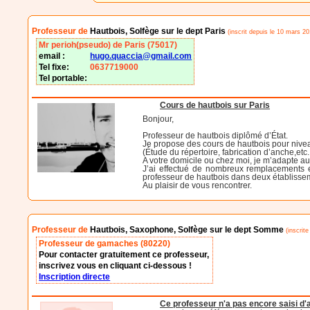
Professeur de
Hautbois, Solfège sur le dept Paris
(inscrit depuis le 10 mars 20
Mr perioh(pseudo) de Paris (75017)
email :
hugo.quaccia@gmail.com
Tel fixe:
0637719000
Tel portable:
Cours de hautbois sur Paris
Bonjour,
Professeur de hautbois diplômé d’État.
Je propose des cours de hautbois pour nivea
(Étude du répertoire, fabrication d’anche,etc.
A votre domicile ou chez moi, je m’adapte au
J’ai effectué de nombreux remplacements e
professeur de hautbois dans deux établissem
Au plaisir de vous rencontrer.
Professeur de
Hautbois, Saxophone, Solfège sur le dept Somme
(inscrite
Professeur de gamaches (80220)
Pour contacter gratuitement ce professeur,
inscrivez vous en cliquant ci-dessous !
Inscription directe
Ce professeur n'a pas encore saisi d