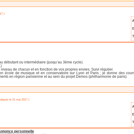
17 )
A
E
T
u débutant ou intermédiaire (jusqu’au 3ème cycle).
.)
 niveau de chacun et en fonction de vos propres envies, Suivi régulier.
n école de musique et en conservatoire sur Lyon et Paris ; je donne des cours
ents en région parisienne et au sein du projet Demos (philharmonie de paris).
 depuis le 31 mai 2017 )
A
E
T
'annonce personnelle