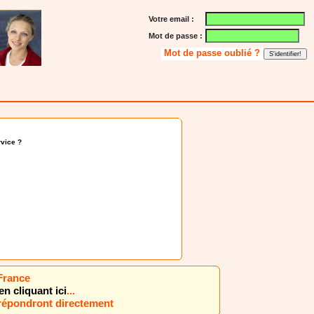
Votre email :
Mot de passe :
Mot de passe oublié ?
vice ?
 France
en cliquant ici
...
 répondront directement