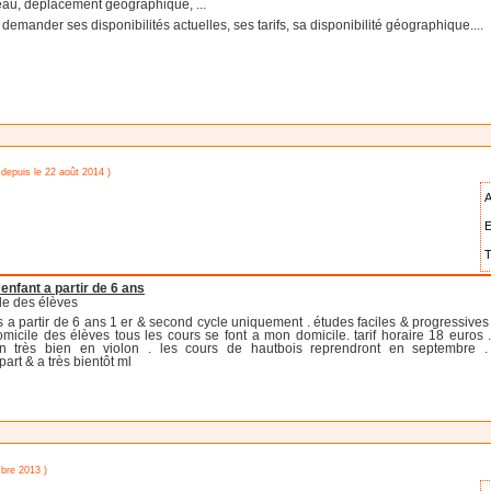
eau, déplacement géographique, ...
emander ses disponibilités actuelles, ses tarifs, sa disponibilité géographique....
 depuis le 22 août 2014 )
A
E
T
enfant a partir de 6 ans
le des élèves
 a partir de 6 ans 1 er & second cycle uniquement . études faciles & progressives
micile des élèves tous les cours se font a mon domicile. tarif horaire 18 euros
ion très bien en violon . les cours de hautbois reprendront en septembre
rt & a très bientôt ml
mbre 2013 )