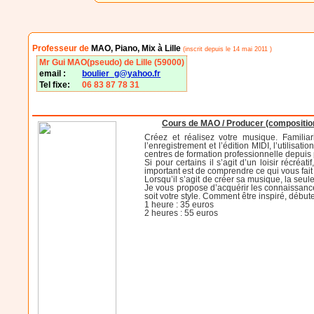
Professeur de
MAO, Piano, Mix à Lille
(inscrit depuis le 14 mai 2011 )
Mr Gui MAO(pseudo) de Lille (59000)
email :
boulier_g@yahoo.fr
Tel fixe:
06 83 87 78 31
Cours de MAO / Producer (composition e
Créez et réalisez votre musique. Familiar
l’enregistrement et l’édition MIDI, l’utilisa
centres de formation professionnelle depuis
Si pour certains il s’agit d’un loisir récréat
important est de comprendre ce qui vous fait 
Lorsqu’il s’agit de créer sa musique, la seul
Je vous propose d’acquérir les connaissance
soit votre style. Comment être inspiré, débu
1 heure : 35 euros
2 heures : 55 euros