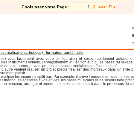
Choisissez votre Page :
1
2
>>>
Fin
A
E
T
t réalisation artistique) - formateur agréé - Lille
isez-vous facilement avec votre configuration et soyez rapidement autonome :
tion des instruments virtuels, l’enregistrement et l’édition audio, les bases du mix
 plusieurs années, je vous propose des cours véritablement ”sur mesure”.
if, d’autre veulent réaliser un projet précis ”réaliser des morceaux dans un style par
vraiment plaisir.
e maîtrise technique ne suffit pas. Par exemple, il arrive fréquemment que l’on se 
s théoriques adaptées à vos envies, les bases musicales et les savoirs faire prat
ter un morceau, arranger et prendre un maximum de plaisir dans le processus de cr