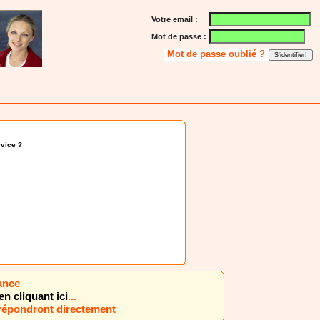
Votre email :
Mot de passe :
Mot de passe oublié ?
vice ?
ance
en cliquant ici
...
 répondront directement