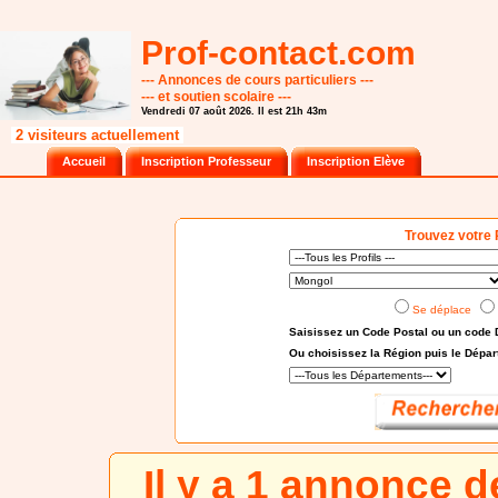
Prof-contact.com
--- Annonces de cours particuliers ---
--- et soutien scolaire ---
Vendredi 07 août 2026. Il est 21h 43m
2 visiteurs actuellement
Accueil
Inscription Professeur
Inscription Elève
Trouvez votre 
Se déplace
Saisissez un Code Postal ou un code 
Ou choisissez
la Région puis le Dépa
Il y a 1 annonce 