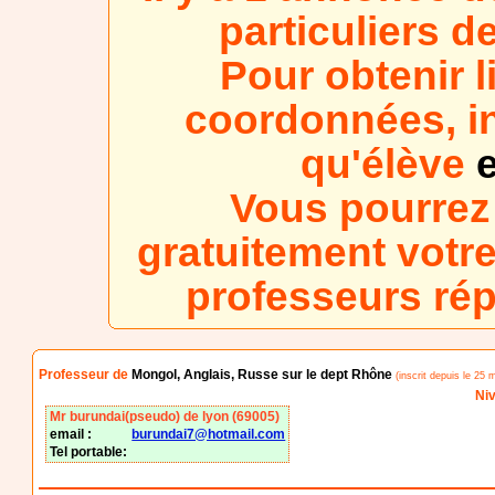
particuliers 
Pour obtenir l
coordonnées, in
qu'élève
e
Vous pourrez
gratuitement votre
professeurs ré
Professeur de
Mongol, Anglais, Russe sur le dept Rhône
(inscrit depuis le 25 
Niv
Mr burundai(pseudo) de lyon (69005)
email :
burundai7@hotmail.com
Tel portable: