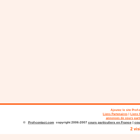
Ajoutez le site
Prof-
Liens Partenaires
|
Liens 
annonces de cours parti
©
Prof-contact.com
copyright 2006-2007
cours particuliers en France
|
cou
2 vis