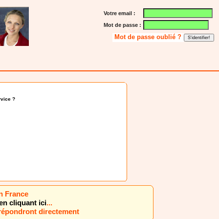
Votre email :
Mot de passe :
Mot de passe oublié ?
vice ?
en France
en cliquant ici
...
 répondront directement