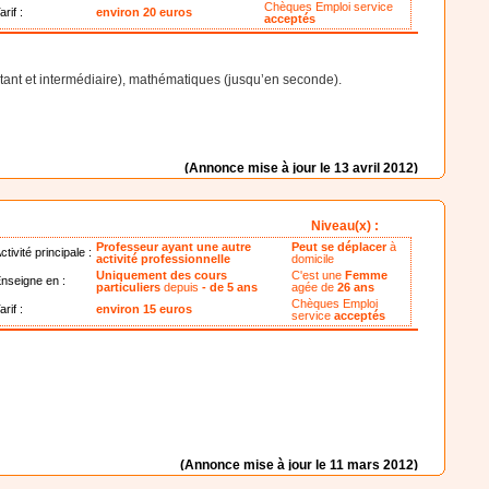
Chèques Emploi service
arif :
environ 20 euros
acceptés
utant et intermédiaire), mathématiques (jusqu’en seconde).
(Annonce mise à jour le 13 avril 2012)
Niveau(x) :
Professeur ayant une autre
Peut se déplacer
à
ctivité principale :
activité professionnelle
domicile
Uniquement des cours
C'est une
Femme
nseigne en :
particuliers
depuis
- de 5 ans
agée de
26 ans
Chèques Emploi
arif :
environ 15 euros
service
acceptés
(Annonce mise à jour le 11 mars 2012)