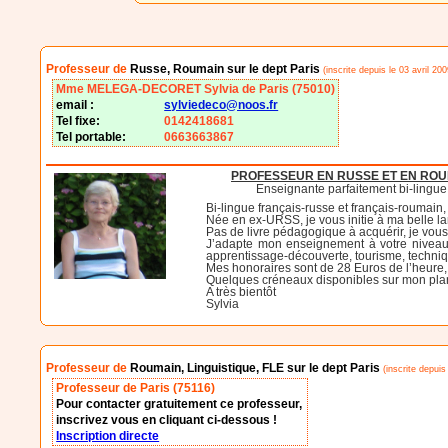
Professeur de
Russe, Roumain sur le dept Paris
(inscrite depuis le 03 avril 200
Mme MELEGA-DECORET Sylvia de Paris (75010)
email :
sylviedeco@noos.fr
Tel fixe:
0142418681
Tel portable:
0663663867
PROFESSEUR EN RUSSE ET EN RO
Enseignante parfaitement bi-lingue 
Bi-lingue français-russe et français-roumai
Née en ex-URSS, je vous initie à ma belle la
Pas de livre pédagogique à acquérir, je vou
J’adapte mon enseignement à votre niveau et
apprentissage-découverte, tourisme, technique
Mes honoraires sont de 28 Euros de l’heure, 
Quelques créneaux disponibles sur mon plan
A très bientôt
Sylvia
Professeur de
Roumain, Linguistique, FLE sur le dept Paris
(inscrite depuis
Professeur de Paris (75116)
Pour contacter gratuitement ce professeur,
inscrivez vous en cliquant ci-dessous !
Inscription directe