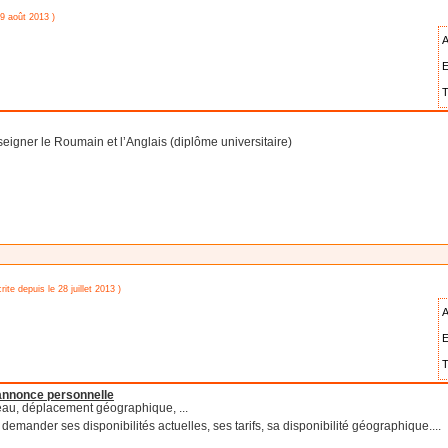
09 août 2013 )
A
E
T
eigner le Roumain et l’Anglais (diplôme universitaire)
rite depuis le 28 juillet 2013 )
A
E
T
'annonce personnelle
eau, déplacement géographique, ...
emander ses disponibilités actuelles, ses tarifs, sa disponibilité géographique....