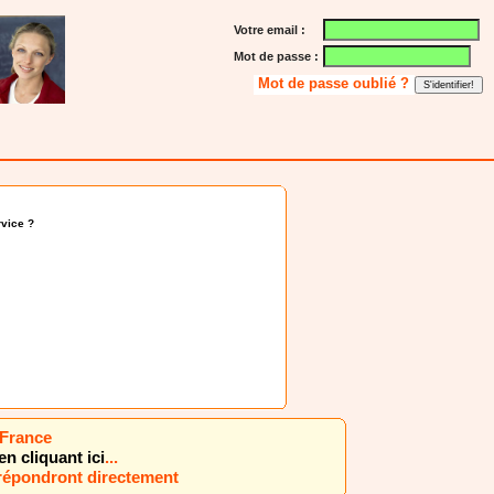
Votre email :
Mot de passe :
Mot de passe oublié ?
vice ?
 France
en cliquant ici
...
 répondront directement