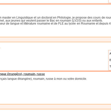
 master en Linguistique et un doctorat en Philologie, je propose des cours de roum
nel, aux jeunes qui veulent passer le Bac en roumain (LV2/3) ou aux enfants.
eur de langue et littérature roumaine et de FLE au lycée en Roumanie et depuis 4
)
A
E
T
angue étrangère), roumain, russe
nçais langue étrangère), roumain, russe à mon ou votre domicile.