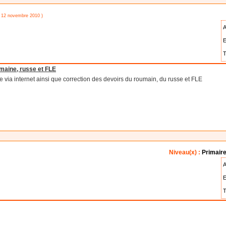
e 12 novembre 2010 )
A
E
T
umaine, russe et FLE
e via internet ainsi que correction des devoirs du roumain, du russe et FLE
Niveau(x) :
Primaire
A
E
T