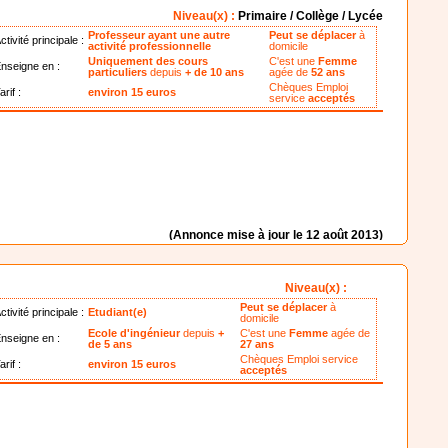
Niveau(x) :
Primaire / Collège / Lycée
Professeur ayant une autre
Peut se déplacer
à
ctivité principale :
activité professionnelle
domicile
Uniquement des cours
C'est une
Femme
nseigne en :
particuliers
depuis
+ de 10 ans
agée de
52 ans
Chèques Emploi
arif :
environ 15 euros
service
acceptés
(Annonce mise à jour le 12 août 2013)
Niveau(x) :
Peut se déplacer
à
ctivité principale :
Etudiant(e)
domicile
Ecole d'ingénieur
depuis
+
C'est une
Femme
agée de
nseigne en :
de 5 ans
27 ans
Chèques Emploi service
arif :
environ 15 euros
acceptés