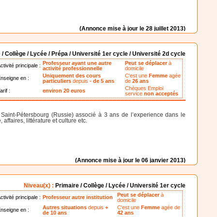
(Annonce mise à jour le 28 juillet 2013)
 / Collège / Lycée / Prépa / Université 1er cycle / Université 2d cycle
Professeur ayant une autre
Peut se déplacer
à
ctivité principale :
activité professionnelle
domicile
Uniquement des cours
C'est une
Femme
agée
nseigne en :
particuliers
depuis
- de 5 ans
de
26 ans
Chèques Emploi
arif :
environ 20 euros
service
non acceptés
e Saint-Pétersbourg (Russie) associé à 3 ans de l’experience dans le
aires, littérature et culture etc.
(Annonce mise à jour le 06 janvier 2013)
Niveau(x) :
Primaire / Collège / Lycée / Université 1er cycle
Peut se déplacer
à
ctivité principale :
Professeur autre institution
domicile
Autres situations
depuis
+
C'est une
Femme
agée de
nseigne en :
de 10 ans
42 ans