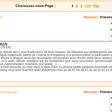
Choisissez votre Page :
1
2
3
>>>
Fin
Niveau(x) :
Primaire
9 )
A
E
T
UMAIN
(28 €/h)
n, je donne des Cours Particuliers de tous niveaux: de débutant aux préparations a
ngue maternelle pleine de charme et d’imprévus à la prononciation si particulière e
s donne à chaque cours les documents nécessaires pour réviser entre-deux (exercic
 à votre rythme, insistant sur les problèmes que vous rencontrez (prononciation, 
, spécialisation, examens, pur plaisir....)
à mon domicile ou chez vous si dans Paris ou proche petite banlieue (proximité mét
ning vous sont réservés mais téléphonez-moi au 06 63 66 38 67 ou au 01 42 41 8
Niveau(x) :
Primaire
 le 05 mars 2011 )
A
E
T