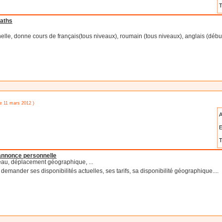
T
maths
elle, donne cours de français(tous niveaux), roumain (tous niveaux), anglais (déb
le 11 mars 2012 )
A
E
T
'annonce personnelle
eau, déplacement géographique, ...
emander ses disponibilités actuelles, ses tarifs, sa disponibilité géographique....