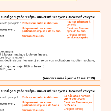
 / Collège / Lycée / Prépa / Université 1er cycle / Université 2d cycle
Peut se déplacer
à
ctivité principale :
Professeur autre institution
domicile
Uniquement des cours
C'est une
Femme
nseigne en :
particuliers
depuis
+ de 15 ans
agée de
55 ans
Chèques Emploi
arif :
environ 28 euros
service
acceptés
ux examens.
t à la grammatique toute en finesse.
es leçons textes).
déclinaisons, lecture...) et selon vos motivations (soutien scolaire,
ro)(ajouter trajet RER si besoin)
6 81, merci.
(Annonce mise à jour le 13 mai 2019)
 / Collège / Lycée / Prépa / Université 1er cycle / Université 2d cycle
Se déplace
à domicile
ctivité principale :
Professeur autre institution
sur le dept Paris
Uniquement des cours
C'est une
Femme
agée
nseigne en :
particuliers
depuis
+ de 5 ans
de
27 ans
Chèques Emploi
arif :
environ 15 euros