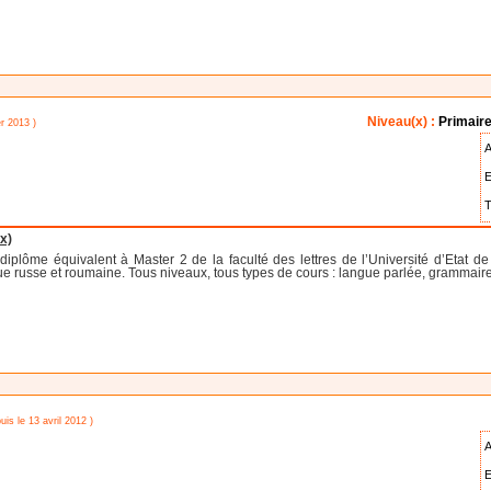
Niveau(x) :
Primaire
er 2013 )
A
E
T
x)
diplôme équivalent à Master 2 de la faculté des lettres de l’Université d’Etat d
russe et roumaine. Tous niveaux, tous types de cours : langue parlée, grammaire, aff
uis le 13 avril 2012 )
A
E