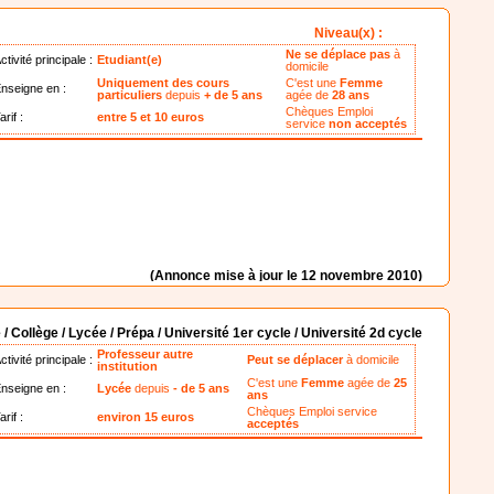
Niveau(x) :
Ne se déplace pas
à
ctivité principale :
Etudiant(e)
domicile
Uniquement des cours
C'est une
Femme
nseigne en :
particuliers
depuis
+ de 5 ans
agée de
28 ans
Chèques Emploi
arif :
entre 5 et 10 euros
service
non acceptés
(Annonce mise à jour le 12 novembre 2010)
 / Collège / Lycée / Prépa / Université 1er cycle / Université 2d cycle
Professeur autre
ctivité principale :
Peut se déplacer
à domicile
institution
C'est une
Femme
agée de
25
nseigne en :
Lycée
depuis
- de 5 ans
ans
Chèques Emploi service
arif :
environ 15 euros
acceptés