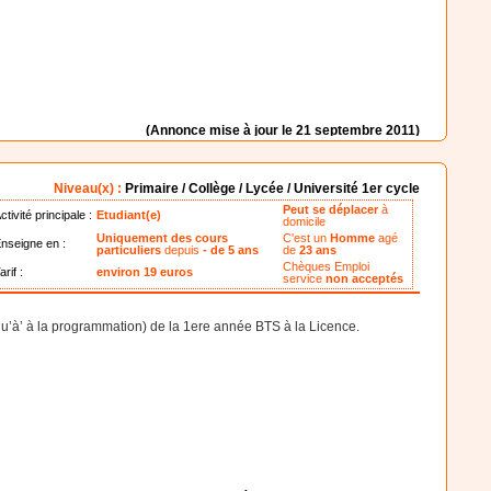
(Annonce mise à jour le 21 septembre 2011)
Niveau(x) :
Primaire / Collège / Lycée / Université 1er cycle
Peut se déplacer
à
ctivité principale :
Etudiant(e)
domicile
Uniquement des cours
C'est un
Homme
agé
nseigne en :
particuliers
depuis
- de 5 ans
de
23 ans
Chèques Emploi
arif :
environ 19 euros
service
non acceptés
usqu’à’ à la programmation) de la 1ere année BTS à la Licence.