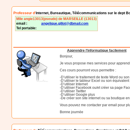
Professeur d'
Internet, Bureautique, Télécommunications sur le dept 
Mlle angie13013(pseudo) de MARSEILLE (13013)
email :
angelique.gillot@dbmail.com
Tel portable:
Apprendre l’informatique facilement
Bonjour,
Je vous propose mes services pour apprendre 
Ces cours pourront vous permettre :
-D’utiliser le traitement de texte Word ou so
-D’utiliser le tableur Excel ou son équivalent
-D’utiliser Internet
-D’utiliser Facebook ou/et créer sa page Fa
-D’utiliser Twitter
-D’utiliser Google plus
-De créer son site internet ou sa boutique en
Vous pouvez me contacter par email pour plu
Bonne journée