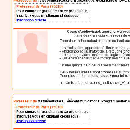
Professeur de
Télécommunications, Bureautique, Graphisme et DAO su
Professeur de Paris (75016)
Pour contacter gratuitement ce professeur,
inscrivez vous en cliquant ci-dessous !
Inscription directe
Cours d’audiovisuel: apprendre à prod
Faire des vrais court-métrages de A
Formateur indépendant et artiste en freelan
- La réalisation: apprendre à filmer comme 
- Photoshop et Illustrator: de la retouche p
- Le montage vidéo: maîtrise du logiciel Pre
- Les effets spéciaux et le motion design avec
En une quinzaine d’heures vous maîtriserez 
Deux heures d’essai sont proposées au prix 
Pour plus d’informations, cliquez pour téléch
http://misterjoo.com/cours_audiovisuel_v1.p
Professeur de
Mathématiques, Télécommunications, Programmation su
Professeur de Paris (75010)
Pour contacter gratuitement ce professeur,
inscrivez vous en cliquant ci-dessous !
Inscription directe