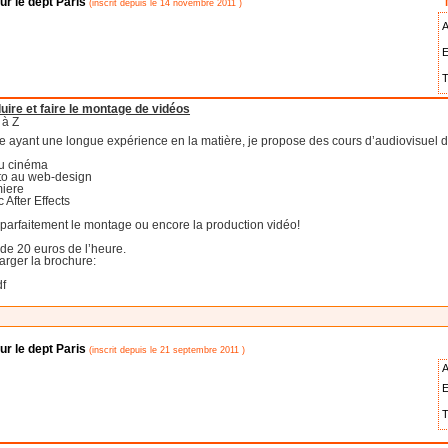
r le dept Paris
(inscrit depuis le 14 novembre 2011 )
A
E
T
uire et faire le montage de vidéos
 à Z
ce ayant une longue expérience en la matière, je propose des cours d’audiovisuel d
au cinéma
hoto au web-design
miere
 After Effects
parfaitement le montage ou encore la production vidéo!
de 20 euros de l’heure.
arger la brochure:
df
r le dept Paris
(inscrit depuis le 21 septembre 2011 )
A
E
T