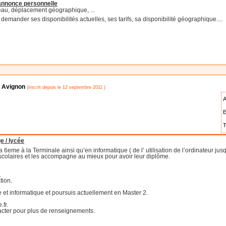
'annonce personnelle
eau, déplacement géographique, ...
emander ses disponibilités actuelles, ses tarifs, sa disponibilité géographique....
 Avignon
(inscrit depuis le 12 septembre 2011 )
A
E
T
e / lycée
 6eme à la Terminale ainsi qu’en informatique ( de l’ utilisation de l’ordinateur j
s scolaires et les accompagne au mieux pour avoir leur diplôme.
.
tion.
e et informatique et poursuis actuellement en Master 2.
.fr.
tacter pour plus de renseignements.