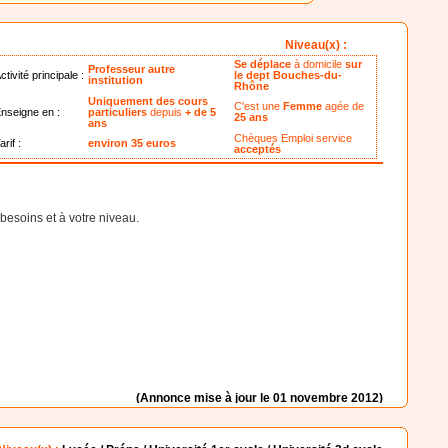
Niveau(x) :
Se déplace
à domicile
sur
Professeur autre
ctivité principale :
le dept Bouches-du-
institution
Rhône
Uniquement des cours
C'est une
Femme
agée de
nseigne en :
particuliers
depuis
+ de 5
25 ans
ans
Chèques Emploi service
arif :
environ 35 euros
acceptés
besoins et à votre niveau.
(Annonce mise à jour le 01 novembre 2012)