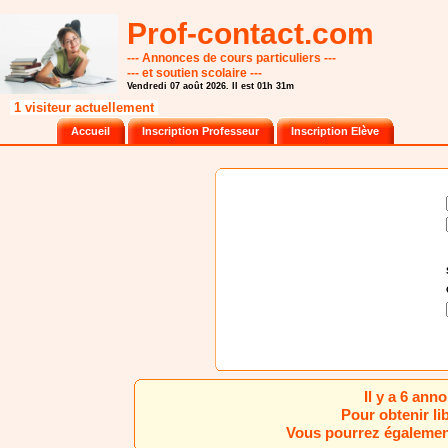
Prof-contact.com
--- Annonces de cours particuliers ---
--- et soutien scolaire ---
Vendredi 07 août 2026. Il est 01h 31m
1 visiteur actuellement
Accueil
Inscription Professeur
Inscription Elève
Il y a 6 an
Pour obtenir li
Vous pourrez également