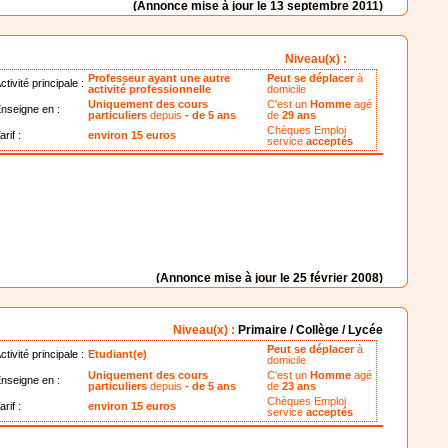
(Annonce mise à jour le 13 septembre 2011)
Niveau(x) :
Professeur ayant une autre
Peut se déplacer
à
ctivité principale :
activité professionnelle
domicile
Uniquement des cours
C'est un
Homme
agé
nseigne en :
particuliers
depuis
- de 5 ans
de
29 ans
Chèques Emploi
arif :
environ 15 euros
service
acceptés
(Annonce mise à jour le 25 février 2008)
Niveau(x) :
Primaire / Collège / Lycée
Peut se déplacer
à
ctivité principale :
Etudiant(e)
domicile
Uniquement des cours
C'est un
Homme
agé
nseigne en :
particuliers
depuis
- de 5 ans
de
23 ans
Chèques Emploi
arif :
environ 15 euros
service
acceptés