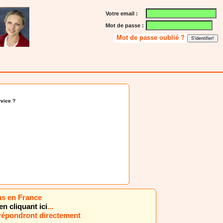
Votre email :
Mot de passe :
Mot de passe oublié ?
vice ?
ns en France
en cliquant ici
...
 répondront directement