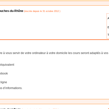
Bouches-du-Rhône
(inscrite depuis le 31 octobre 2012 )
A
E
T
à vous servir de votre ordinateur à votre domicile les cours seront adaptés à vos 
n équivalent
cebook
 ligne
s d’informations.