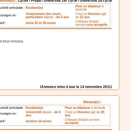
Niveau(x) :
Lycée / Prépa / Université 1er cycle / Université 2d cycle
Peut se déplacer
à
ctivité principale :
Etudiant(e)
domicile
Uniquement des cours
C'est un
Homme
agé
nseigne en :
particuliers
depuis
- de 5 ans
de
21 ans
Chèques Emploi
arif :
entre 22 et 35 euros
service
non acceptés
e tous niveaux.
(Annonce mise à jour le 14 novembre 2011)
Niveau(x) :
ctivité principale :
Etudiant(e)
Peut se déplacer
à domicile
Université
depuis
- de 5
C'est un
Homme
agé de
29
nseigne en :
ans
ans
Chèques Emploi service
arif :
environ 15 euros
acceptés