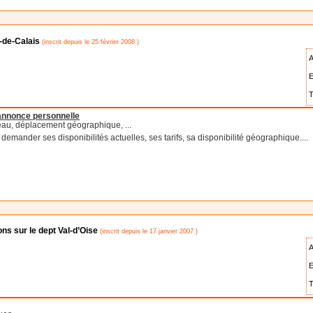
-de-Calais
(inscrit depuis le 25 février 2008 )
A
E
T
'annonce personnelle
eau, déplacement géographique, ...
emander ses disponibilités actuelles, ses tarifs, sa disponibilité géographique....
s sur le dept Val-d’Oise
(inscrit depuis le 17 janvier 2007 )
A
E
T