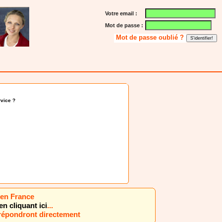
Votre email :
Mot de passe :
Mot de passe oublié ?
vice ?
 en France
en cliquant ici
...
 répondront directement