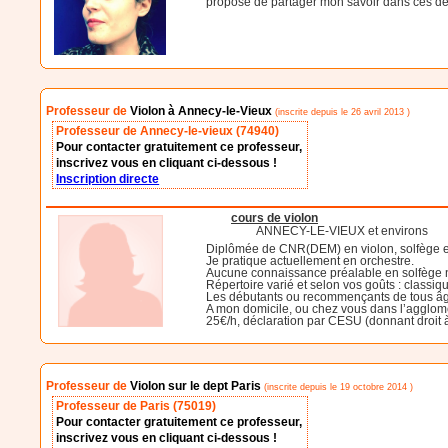
propose de partager mon savoir dans ces de
Professeur de
Violon à Annecy-le-Vieux
(inscrite depuis le 26 avril 2013 )
Professeur de Annecy-le-vieux (74940)
Pour contacter gratuitement ce professeur,
inscrivez vous en cliquant ci-dessous !
Inscription directe
cours de violon
ANNECY-LE-VIEUX et environs
Diplômée de CNR(DEM) en violon, solfège 
Je pratique actuellement en orchestre.
Aucune connaissance préalable en solfège n’e
Répertoire varié et selon vos goûts : class
Les débutants ou recommençants de tous âge
A mon domicile, ou chez vous dans l’agglom
25€/h, déclaration par CESU (donnant droit 
Professeur de
Violon sur le dept Paris
(inscrite depuis le 19 octobre 2014 )
Professeur de Paris (75019)
Pour contacter gratuitement ce professeur,
inscrivez vous en cliquant ci-dessous !