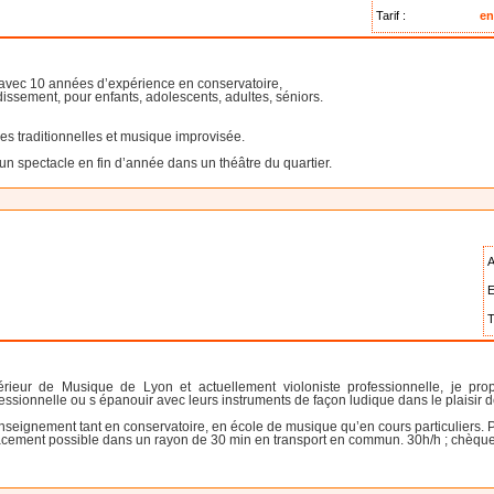
Tarif :
en
, avec 10 années d’expérience en conservatoire,
issement, pour enfants, adolescents, adultes, séniors.
s traditionnelles et musique improvisée.
 un spectacle en fin d’année dans un théâtre du quartier.
A
E
T
rieur de Musique de Lyon et actuellement violoniste professionnelle, je pr
essionnelle ou s épanouir avec leurs instruments de façon ludique dans le plaisir d
eignement tant en conservatoire, en école de musique qu’en cours particuliers. Po
lacement possible dans un rayon de 30 min en transport en commun. 30h/h ; chèque