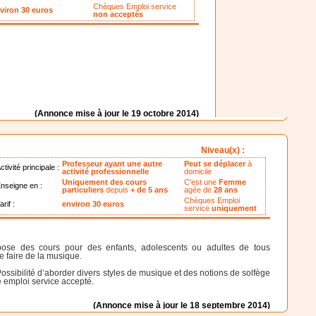
Chèques Emploi service
viron 30 euros
non acceptés
(Annonce mise à jour le 19 octobre 2014)
Niveau(x) :
Professeur ayant une autre
Peut se déplacer
à
ctivité principale :
activité professionnelle
domicile
Uniquement des cours
C'est une
Femme
nseigne en :
particuliers
depuis
+ de 5 ans
agée de
28 ans
Chèques Emploi
arif :
environ 30 euros
service
uniquement
opose des cours pour des enfants, adolescents ou adultes de tous
e faire de la musique.
ssibilité d’aborder divers styles de musique et des notions de solfège
 emploi service accepté.
(Annonce mise à jour le 18 septembre 2014)