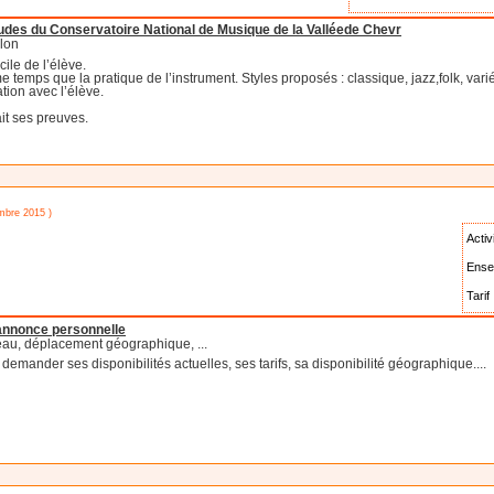
tudes du Conservatoire National de Musique de la Valléede Chevr
olon
ile de l’élève.
emps que la pratique de l’instrument. Styles proposés : classique, jazz,folk, vari
tion avec l’élève.
it ses preuves.
embre 2015 )
Activ
Ense
Tarif 
'annonce personnelle
eau, déplacement géographique, ...
emander ses disponibilités actuelles, ses tarifs, sa disponibilité géographique....