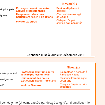
Niveau(x) :
Professeur ayant une autre
Peut se déplacer
à
ité principale :
activité professionnelle
domicile
Uniquement des cours
C'est un
Homme
agé
igne en :
particuliers
depuis
+ de 10 ans
de
32 ans
Chèques Emploi
:
environ 20 euros
service
non acceptés
(Annonce mise à jour le 01 décembre 2015)
Niveau(x) :
Professeur ayant une autre
Se déplace
à domicile
à
ctivité principale :
activité professionnelle
Paris
et environs
Uniquement des cours
C'est une
Femme
agée
nseigne en :
particuliers
depuis
+ de 5 ans
de
25 ans
Chèques Emploi service
arif :
environ 30 euros
acceptés
 comédienne (et étant passée par deux écoles d’art dramatique), je