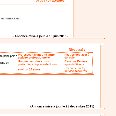
service
non acceptés
étés musicales.
(Annonce mise à jour le 13 juin 2016)
Niveau(x) :
Professeur ayant une autre
Peut se déplacer
à
ité principale :
activité professionnelle
domicile
Uniquement des cours
C'est une
Femme
igne en :
particuliers
depuis
+ de 5 ans
agée de
54 ans
Chèques Emploi
:
environ 15 euros
service
acceptés
(Annonce mise à jour le 28 décembre 2015)