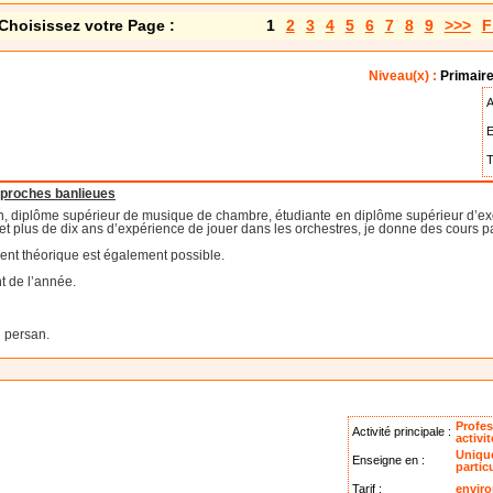
Choisissez votre Page :
1
2
3
4
5
6
7
8
9
>>>
F
Niveau(x) :
Primaire
A
E
T
t proches banlieues
, diplôme supérieur de musique de chambre, étudiante en diplôme supérieur d’exé
 plus de dix ans d’expérience de jouer dans les orchestres, je donne des cours par
nt théorique est également possible.
 de l’année.
 persan.
Profes
Activité principale :
activi
Uniqu
Enseigne en :
partic
Tarif :
enviro