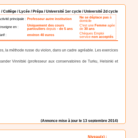
 / Collège / Lycée / Prépa / Université 1er cycle / Université 2d cycle
Ne se déplace pas
à
ctivité principale :
Professeur autre institution
domicile
Uniquement des cours
C'est une
Femme
agée
nseigne en :
particuliers
depuis
- de 5 ans
de
30 ans
Chèques Emploi
arif :
environ 40 euros
service
non acceptés
es, la méthode russe du violon, dans un cadre agréable. Les exercices
nder Vinnitski (professeur aux conservatoires de Turku, Helsinki et
(Annonce mise à jour le 13 septembre 2014)
Niveau(x) :