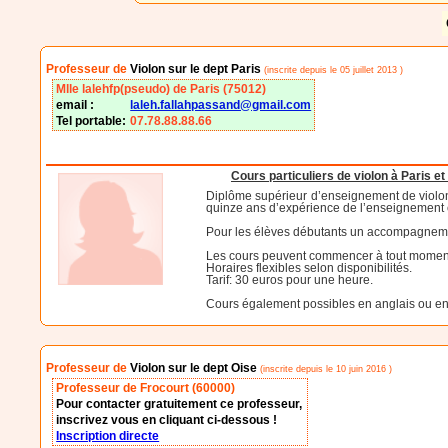
Professeur de
Violon sur le dept Paris
(inscrite depuis le 05 juillet 2013 )
Mlle lalehfp(pseudo) de Paris (75012)
email :
laleh.fallahpassand@gmail.com
Tel portable:
07.78.88.88.66
Cours particuliers de violon à Paris e
Diplôme supérieur d’enseignement de violon
quinze ans d’expérience de l’enseignement et
Pour les élèves débutants un accompagneme
Les cours peuvent commencer à tout moment
Horaires flexibles selon disponibilités.
Tarif: 30 euros pour une heure.
Cours également possibles en anglais ou en
Professeur de
Violon sur le dept Oise
(inscrite depuis le 10 juin 2016 )
Professeur de Frocourt (60000)
Pour contacter gratuitement ce professeur,
inscrivez vous en cliquant ci-dessous !
Inscription directe