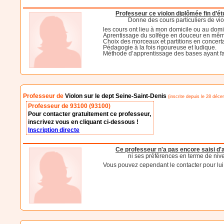
Professeur ce violon diplômée fin d’é
Donne des cours particuliers de vi
les cours ont lieu à mon domicile ou au domic
Aprentissage du solfège en douceur en même t
Choix des morceaux et partitions en concerta
Pédagogie à la fois rigoureuse et ludique.
Méthode d’apprentissage des bases ayant fa
Professeur de
Violon sur le dept Seine-Saint-Denis
(inscrite depuis le 28 déc
Professeur de 93100 (93100)
Pour contacter gratuitement ce professeur,
inscrivez vous en cliquant ci-dessous !
Inscription directe
Ce professeur n'a pas encore saisi d
ni ses préférences en terme de niv
Vous pouvez cependant le contacter pour lui d