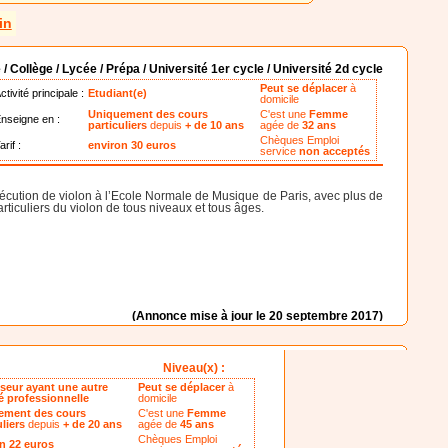
in
 / Collège / Lycée / Prépa / Université 1er cycle / Université 2d cycle
Peut se déplacer
à
ctivité principale :
Etudiant(e)
domicile
Uniquement des cours
C'est une
Femme
nseigne en :
particuliers
depuis
+ de 10 ans
agée de
32 ans
Chèques Emploi
arif :
environ 30 euros
service
non acceptés
cution de violon à l’Ecole Normale de Musique de Paris, avec plus de
ticuliers du violon de tous niveaux et tous âges.
(Annonce mise à jour le 20 septembre 2017)
Niveau(x) :
seur ayant une autre
Peut se déplacer
à
té professionnelle
domicile
ement des cours
C'est une
Femme
uliers
depuis
+ de 20 ans
agée de
45 ans
Chèques Emploi
n 22 euros