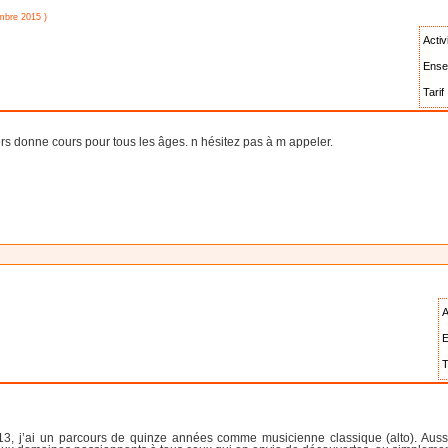
embre 2015 )
Activ
Ense
Tarif 
rs donne cours pour tous les âges. n hésitez pas à m appeler.
A
E
T
3, j’ai un parcours de quinze années comme musicienne classique (alto). Aussi