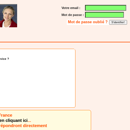
Votre email :
Mot de passe :
Mot de passe oublié ?
vice ?
France
en cliquant ici
...
 répondront directement