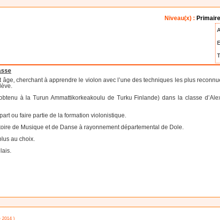
Niveau(x) :
Primaire
A
E
T
asse
 âge, cherchant à apprendre le violon avec l’une des techniques les plus reconnu
lève.
obtenu à la Turun Ammattikorkeakoulu de Turku Finlande) dans la classe d’Alexa
rt ou faire partie de la formation violonistique.
toire de Musique et de Danse à rayonnement départemental de Dole.
lus au choix.
lais.
e 2014 )