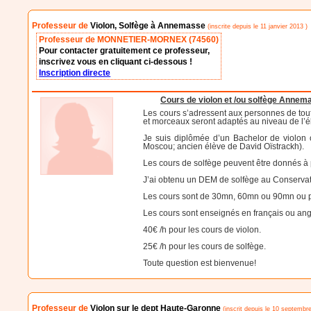
Professeur de
Violon, Solfège à Annemasse
(inscrite depuis le 11 janvier 2013 )
Professeur de MONNETIER-MORNEX (74560)
Pour contacter gratuitement ce professeur,
inscrivez vous en cliquant ci-dessous !
Inscription directe
Cours de violon et /ou solfège Annem
Les cours s’adressent aux personnes de tout
et morceaux seront adaptés au niveau de l’é
Je suis diplômée d’un Bachelor de violon 
Moscou; ancien élève de David Oïstrackh).
Les cours de solfège peuvent être donnés à pa
J’ai obtenu un DEM de solfège au Conserva
Les cours sont de 30mn, 60mn ou 90mn ou p
Les cours sont enseignés en français ou ang
40€ /h pour les cours de violon.
25€ /h pour les cours de solfège.
Toute question est bienvenue!
Professeur de
Violon sur le dept Haute-Garonne
(inscrit depuis le 10 septembr