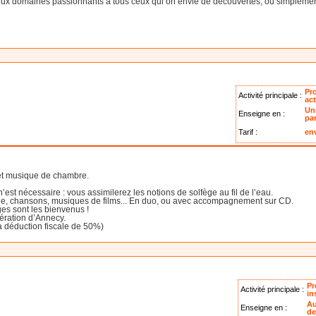
ux domaines passionnants à tous ceux qui on envie de découvertes, ou simplement
Pr
Activité principale :
act
Un
Enseigne en :
par
Tarif :
en
et musique de chambre.
st nécessaire : vous assimilerez les notions de solfège au fil de l’eau.
ique, chansons, musiques de films... En duo, ou avec accompagnement sur CD.
s sont les bienvenus !
ération d’Annecy.
à déduction fiscale de 50%)
Pr
Activité principale :
in
Au
Enseigne en :
de