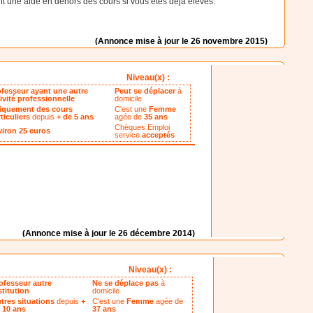
 une aide en dehors des cours si vous êtes déjà élèves.
(Annonce mise à jour le 26 novembre 2015)
Niveau(x) :
ofesseur ayant une autre
Peut se déplacer
à
ivité professionnelle
domicile
iquement des cours
C'est une
Femme
ticuliers
depuis
+ de 5 ans
agée de
35 ans
Chèques Emploi
viron 25 euros
service
acceptés
(Annonce mise à jour le 26 décembre 2014)
Niveau(x) :
ofesseur autre
Ne se déplace pas
à
stitution
domicile
tres situations
depuis
+
C'est une
Femme
agée de
 10 ans
37 ans