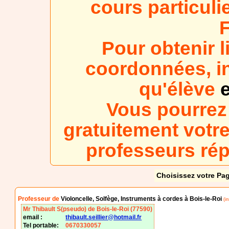
cours particuli
Pour obtenir l
coordonnées, in
qu'élève
e
Vous pourrez
gratuitement votre
professeurs ré
Choisissez votre Pag
Professeur de
Violoncelle, Solfège, Instruments à cordes à Bois-le-Roi
(in
Mr Thibault S(pseudo) de Bois-le-Roi (77590)
email :
thibault.seillier@hotmail.fr
Tel portable:
0670330057