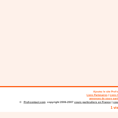
Ajoutez le site
Prof-
Liens Partenaires
|
Liens 
annonces de cours parti
©
Prof-contact.com
copyright 2006-2007
cours particuliers en France
|
cou
1 vi