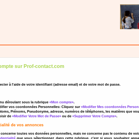
ompte sur Prof-contact.com
r à l'aide de votre identifiant (adresse email) et de votre mot de passe.
nu déroulant sous la rubrique
«Mon compte»
.
ifier vos coordonnées Personnelles: Cliquez sur
«Modifier Mes coordonnées Person
Noms, Prénoms, Pseudonyme, adresse, numéros de téléphones, les matières que vous s
isir de
«Modifier Votre Mot de Passe»
ou de
«Supprimer Votre Compte»
.
tialité de vos annonces
concerne toutes vos données personnelles, mais ne concerne pas le contenu de vot
dentialité
que vous sélectionnez dans cette rubrique, c'est si vous souhaitez app