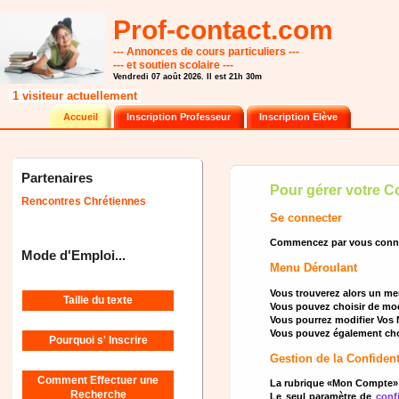
Prof-contact.com
--- Annonces de cours particuliers ---
--- et soutien scolaire ---
Vendredi 07 août 2026. Il est 21h 30m
1 visiteur actuellement
Accueil
Inscription Professeur
Inscription Elève
Partenaires
Pour gérer votre C
Rencontres Chrétiennes
Se connecter
Commencez par vous connecte
Mode d'Emploi...
Menu Déroulant
Vous trouverez alors un me
Taille du texte
Vous pouvez choisir de mod
Vous pourrez modifier Vos 
Vous pouvez également cho
Pourquoi s' Inscrire
Gestion de la Confiden
Comment Effectuer une
La rubrique «Mon Compte» 
Recherche
Le seul paramètre de
confi