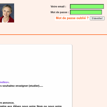
Votre email :
Mot de passe :
Mot de passe oublié ?
nelles»
.
ouhaitez enseigner (etudier).....
re annonce.
araitre aux élèves sous votre Nom ou sous votre